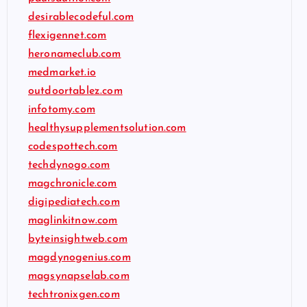
desirablecodeful.com
flexigennet.com
heronameclub.com
medmarket.io
outdoortablez.com
infotomy.com
healthysupplementsolution.com
codespottech.com
techdynogo.com
magchronicle.com
digipediatech.com
maglinkitnow.com
byteinsightweb.com
magdynogenius.com
magsynapselab.com
techtronixgen.com