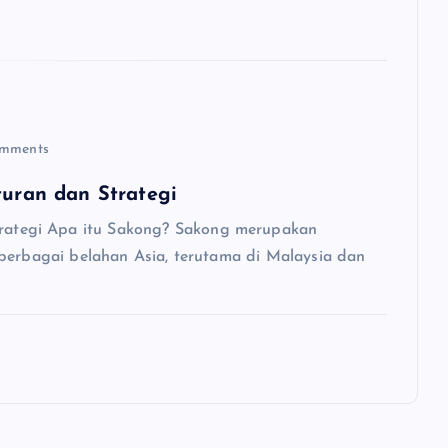
mments
ran dan Strategi
ategi Apa itu Sakong? Sakong merupakan
 berbagai belahan Asia, terutama di Malaysia dan