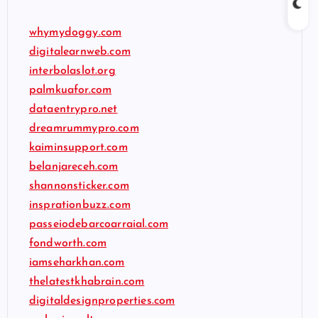
whymydoggy.com
digitalearnweb.com
interbolaslot.org
palmkuafor.com
dataentrypro.net
dreamrummypro.com
kaiminsupport.com
belanjareceh.com
shannonsticker.com
insprationbuzz.com
passeiodebarcoarraial.com
fondworth.com
iamseharkhan.com
thelatestkhabrain.com
digitaldesignproperties.com