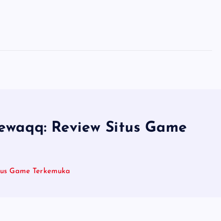
k pengalaman bermain yang sukses.
ewaqq: Review Situs Game
tus Game Terkemuka