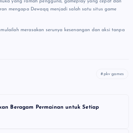
armuka yang ramah pengguna, gameplay yang cepat dan
heran mengapa Dewaqq menjadi salah satu situs game
mulailah merasakan serunya kesenangan dan aksi tanpa
pkv games
rkan Beragam Permainan untuk Setiap