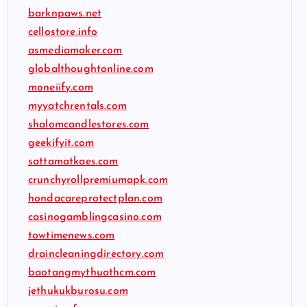
barknpaws.net
cellostore.info
asmediamaker.com
globalthoughtonline.com
moneiify.com
myyatchrentals.com
shalomcandlestores.com
geekifyit.com
sattamatkaes.com
crunchyrollpremiumapk.com
hondacareprotectplan.com
casinogamblingcasino.com
towtimenews.com
draincleaningdirectory.com
baotangmythuathcm.com
jethukukburosu.com