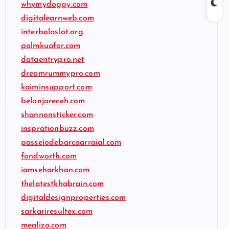
whymydoggy.com
digitalearnweb.com
interbolaslot.org
palmkuafor.com
dataentrypro.net
dreamrummypro.com
kaiminsupport.com
belanjareceh.com
shannonsticker.com
insprationbuzz.com
passeiodebarcoarraial.com
fondworth.com
iamseharkhan.com
thelatestkhabrain.com
digitaldesignproperties.com
sarkariresultex.com
mealizo.com