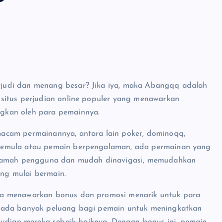
judi dan menang besar? Jika iya, maka Abangqq adalah
situs perjudian online populer yang menawarkan
gkan oleh para pemainnya.
acam permainannya, antara lain poker, dominoqq,
pemula atau pemain berpengalaman, ada permainan yang
i ramah pengguna dan mudah dinavigasi, memudahkan
ng mulai bermain.
ga menawarkan bonus dan promosi menarik untuk para
, ada banyak peluang bagi pemain untuk meningkatkan
ian mereka sebaik-baiknya. Dengan bonus ini, pemain