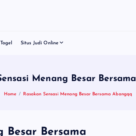
 yang gampang menang. Dapatkan tips dan rekomendasi untu
Togel
Situs Judi Online
Sensasi Menang Besar Bersam
Home
Rasakan Sensasi Menang Besar Bersama Abangqq
g Besar Bersama