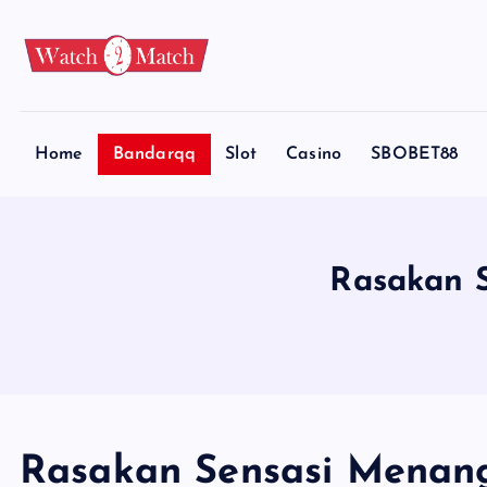
S
k
i
Ikuti panduan ini untuk bergabung di situs judi online
p
t
Home
Bandarqq
Slot
Casino
SBOBET88
o
c
o
n
Rasakan 
t
e
n
t
Rasakan Sensasi Menan