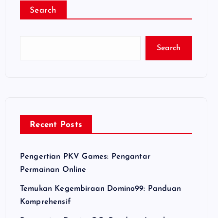
Search
Search
Recent Posts
Pengertian PKV Games: Pengantar
Permainan Online
Temukan Kegembiraan Domino99: Panduan
Komprehensif