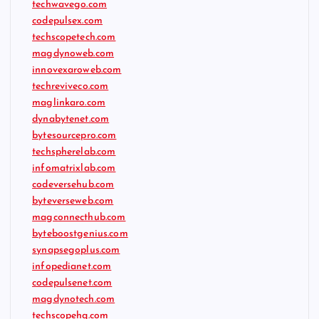
techwavego.com
codepulsex.com
techscopetech.com
magdynoweb.com
innovexaroweb.com
techreviveco.com
maglinkaro.com
dynabytenet.com
bytesourcepro.com
techspherelab.com
infomatrixlab.com
codeversehub.com
byteverseweb.com
magconnecthub.com
byteboostgenius.com
synapsegoplus.com
infopedianet.com
codepulsenet.com
magdynotech.com
techscopehq.com