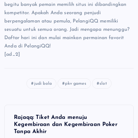
begitu banyak pemain memilih situs ini dibandingkan
kompetitor. Apakah Anda seorang penjudi
berpengalaman atau pemula, PelangiQQ memiliki
sesuatu untuk semua orang. Jadi mengapa menunggu?
Daftar hari ini dan mulai mainkan permainan favorit
Anda di PelangiQQ!
[ad_2]
judi bola
pkv games
slot
P
Rajaqq: Tiket Anda menuju
o
Kegembiraan dan Kegembiraan Poker
Tanpa Akhir