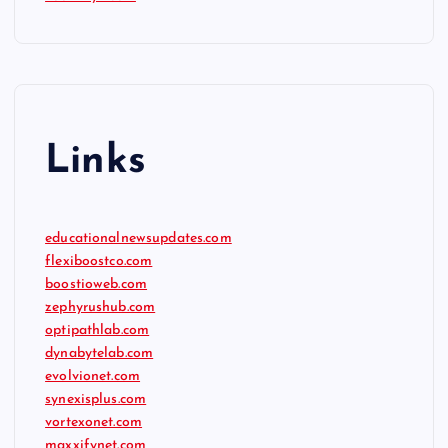
Links
educationalnewsupdates.com
flexiboostco.com
boostioweb.com
zephyrushub.com
optipathlab.com
dynabytelab.com
evolvionet.com
synexisplus.com
vortexonet.com
maxxifynet.com