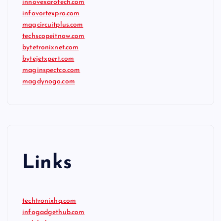
innovexarotech.com
infovortexpro.com
magcircuitplus.com
techscopeitnow.com
bytetronixnet.com
bytejetxpert.com
maginspectco.com
magdynogo.com
Links
techtronixhq.com
infogadgethub.com