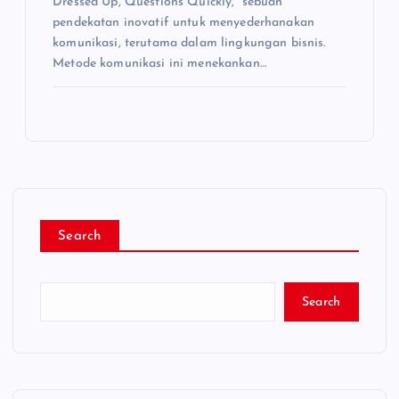
Dressed Up, Questions Quickly,” sebuah
pendekatan inovatif untuk menyederhanakan
komunikasi, terutama dalam lingkungan bisnis.
Metode komunikasi ini menekankan…
Search
Search