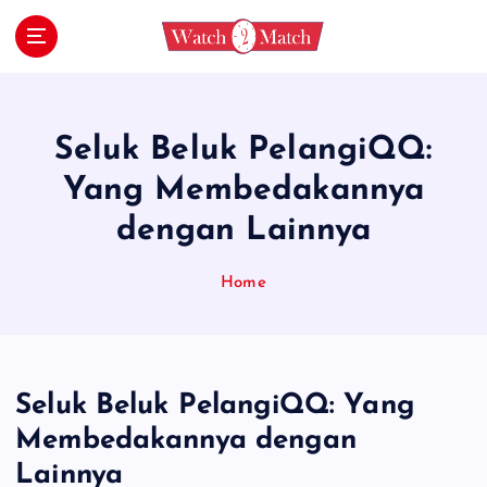
S
k
i
Ikuti panduan ini untuk bergabung di situs judi
online yang gampang menang. Dapatkan tips dan
p
rekomendasi untuk pengalaman bermain yang
t
sukses.
o
Seluk Beluk PelangiQQ:
c
Yang Membedakannya
o
n
dengan Lainnya
t
e
Home
n
t
Seluk Beluk PelangiQQ: Yang
Membedakannya dengan
Lainnya