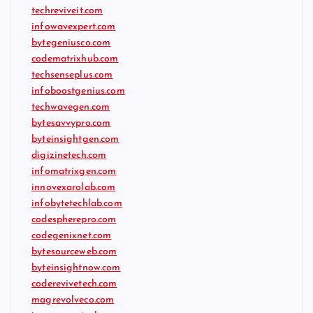
techreviveit.com
infowavexpert.com
bytegeniusco.com
codematrixhub.com
techsenseplus.com
infoboostgenius.com
techwavegen.com
bytesavvypro.com
byteinsightgen.com
digizinetech.com
infomatrixgen.com
innovexarolab.com
infobytetechlab.com
codespherepro.com
codegenixnet.com
bytesourceweb.com
byteinsightnow.com
coderevivetech.com
magrevolveco.com