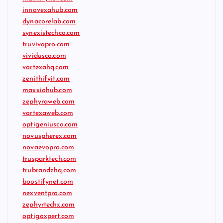
innovexahub.com
dynacorelab.com
synexistechco.com
truvivopro.com
vividusco.com
vortexahq.com
zenithifyit.com
maxxiohub.com
zephyraweb.com
vortexaweb.com
optigeniusco.com
novuspherex.com
novaevopro.com
trusparktech.com
trubrandzhq.com
boostifynet.com
nexventpro.com
zephyrtechx.com
optigoxpert.com