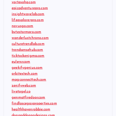
vortexohq.com
epicadventurepro.com
insightwavelab.com
lifeexplorerpro.com
novusgo.com
bytestormpro.com
wanderlustchrono.com
culturetrendlab.com
trendsensehub.com
ticktockenigma.com
eulerxr.com
geekifygenius.com
orbitextech.com
magconnecttech.com
zenifyweb.com
livetogel.co
genmatfiredoor.com
findlascegasproperties.com
healthhavenrobbie.com
donanddonnadesigns.com