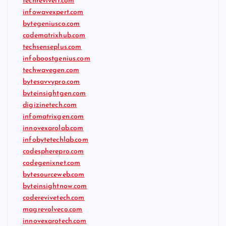
techreviveit.com
infowavexpert.com
bytegeniusco.com
codematrixhub.com
techsenseplus.com
infoboostgenius.com
techwavegen.com
bytesavvypro.com
byteinsightgen.com
digizinetech.com
infomatrixgen.com
innovexarolab.com
infobytetechlab.com
codespherepro.com
codegenixnet.com
bytesourceweb.com
byteinsightnow.com
coderevivetech.com
magrevolveco.com
innovexarotech.com