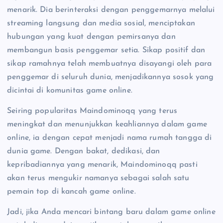
menarik. Dia berinteraksi dengan penggemarnya melalui
streaming langsung dan media sosial, menciptakan
hubungan yang kuat dengan pemirsanya dan
membangun basis penggemar setia. Sikap positif dan
sikap ramahnya telah membuatnya disayangi oleh para
penggemar di seluruh dunia, menjadikannya sosok yang
dicintai di komunitas game online.
Seiring popularitas Maindominoqq yang terus
meningkat dan menunjukkan keahliannya dalam game
online, ia dengan cepat menjadi nama rumah tangga di
dunia game. Dengan bakat, dedikasi, dan
kepribadiannya yang menarik, Maindominoqq pasti
akan terus mengukir namanya sebagai salah satu
pemain top di kancah game online.
Jadi, jika Anda mencari bintang baru dalam game online