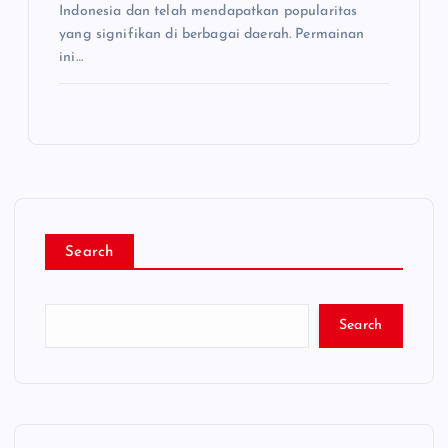
Indonesia dan telah mendapatkan popularitas
yang signifikan di berbagai daerah. Permainan
ini…
Search
Search