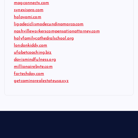
magconnectx.com
synexispro.com
holayomi.com
ligadeciclismodecundinamarca.com
nashvilleworkerscompensationattorney.com
holyfamilycathedralschool.org
londonkiddy.com
ufabetcoaching.biz
davismindfulness.org
millionairebyte.com
fortechday.com
getcaminorealestateusa.xyz