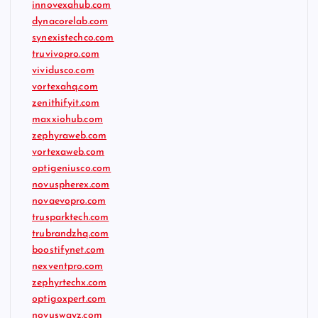
innovexahub.com
dynacorelab.com
synexistechco.com
truvivopro.com
vividusco.com
vortexahq.com
zenithifyit.com
maxxiohub.com
zephyraweb.com
vortexaweb.com
optigeniusco.com
novuspherex.com
novaevopro.com
trusparktech.com
trubrandzhq.com
boostifynet.com
nexventpro.com
zephyrtechx.com
optigoxpert.com
novuswayz.com