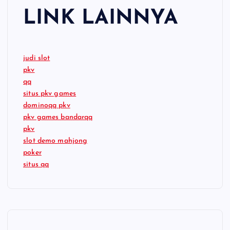
LINK LAINNYA
judi slot
pkv
qq
situs pkv games
dominoqq pkv
pkv games bandarqq
pkv
slot demo mahjong
poker
situs qq