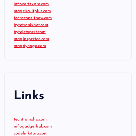
infovortexpro.com
magcircuitplus.com
techscopeitnow.com
bytetronixnet.com
bytejetxpert.com
maginspectco.com
magdynogo.com
Links
techtronixhq.com
infogadgethub.com
codelinkitpro.com