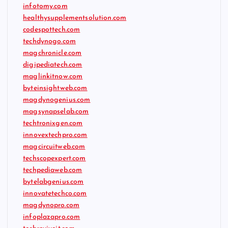
infotomy.com
healthysupplementsolution.com
codespottech.com
techdynogo.com
magchronicle.com
digipediatech.com
maglinkitnow.com
byteinsightweb.com
magdynogenius.com
magsynapselab.com
techtronixgen.com
innovextechpro.com
magcircuitweb.com
techscopexpert.com
techpediaweb.com
bytelabgenius.com
innovatetechco.com
magdynopro.com
infoplazapro.com