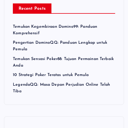
Recent Posts
Temukan Kegembiraan Domino99: Panduan
Komprehensif
Pengertian DominoQQ: Panduan Lengkap untuk
Pemula
Temukan Sensasi Poker88: Tujuan Permainan Terbaik
Anda
10 Strategi Poker Teratas untuk Pemula
LegendaQQ: Masa Depan Perjudian Online Telah
Tiba