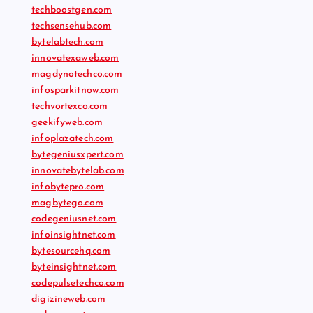
techboostgen.com
techsensehub.com
bytelabtech.com
innovatexaweb.com
magdynotechco.com
infosparkitnow.com
techvortexco.com
geekifyweb.com
infoplazatech.com
bytegeniusxpert.com
innovatebytelab.com
infobytepro.com
magbytego.com
codegeniusnet.com
infoinsightnet.com
bytesourcehq.com
byteinsightnet.com
codepulsetechco.com
digizineweb.com