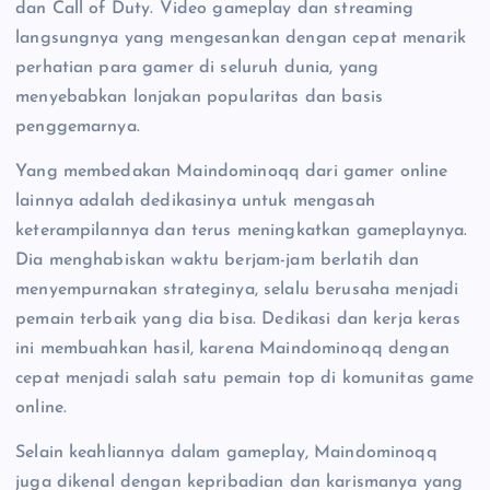
dan Call of Duty. Video gameplay dan streaming
langsungnya yang mengesankan dengan cepat menarik
perhatian para gamer di seluruh dunia, yang
menyebabkan lonjakan popularitas dan basis
penggemarnya.
Yang membedakan Maindominoqq dari gamer online
lainnya adalah dedikasinya untuk mengasah
keterampilannya dan terus meningkatkan gameplaynya.
Dia menghabiskan waktu berjam-jam berlatih dan
menyempurnakan strateginya, selalu berusaha menjadi
pemain terbaik yang dia bisa. Dedikasi dan kerja keras
ini membuahkan hasil, karena Maindominoqq dengan
cepat menjadi salah satu pemain top di komunitas game
online.
Selain keahliannya dalam gameplay, Maindominoqq
juga dikenal dengan kepribadian dan karismanya yang