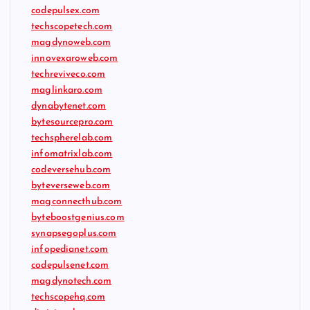
codepulsex.com
techscopetech.com
magdynoweb.com
innovexaroweb.com
techreviveco.com
maglinkaro.com
dynabytenet.com
bytesourcepro.com
techspherelab.com
infomatrixlab.com
codeversehub.com
byteverseweb.com
magconnecthub.com
byteboostgenius.com
synapsegoplus.com
infopedianet.com
codepulsenet.com
magdynotech.com
techscopehq.com