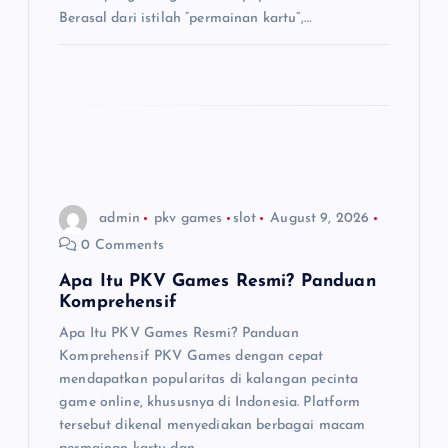
Berasal dari istilah “permainan kartu”,…
admin
pkv games
slot
August 9, 2026
0 Comments
Apa Itu PKV Games Resmi? Panduan
Komprehensif
Apa Itu PKV Games Resmi? Panduan
Komprehensif PKV Games dengan cepat
mendapatkan popularitas di kalangan pecinta
game online, khususnya di Indonesia. Platform
tersebut dikenal menyediakan berbagai macam