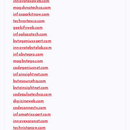
innovatexaweb.com
magdynotechco.com
infosparkitnow.com
techvortexco.com
geekifyweb.com
infoplazatech.com
bytegeniusxpert.com
innovatebytelab.com
infobytepro.com
magbytego.com
codegeniusnet.com
infoinsightnet.com
bytesourcehq.com
byteinsightnet.com
codepulsetechco.com
digizineweb.com
codeconnectx.com
infomatrixxpert.com
innovexaronet.com
techvistanow.com