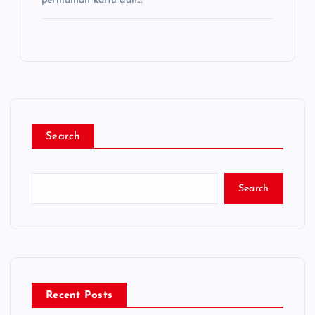
permainan kartu dan…
Search
Search
Recent Posts