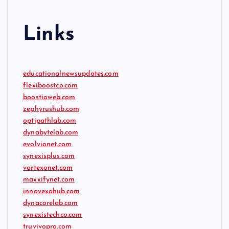
Links
educationalnewsupdates.com
flexiboostco.com
boostioweb.com
zephyrushub.com
optipathlab.com
dynabytelab.com
evolvionet.com
synexisplus.com
vortexonet.com
maxxifynet.com
innovexahub.com
dynacorelab.com
synexistechco.com
truvivopro.com