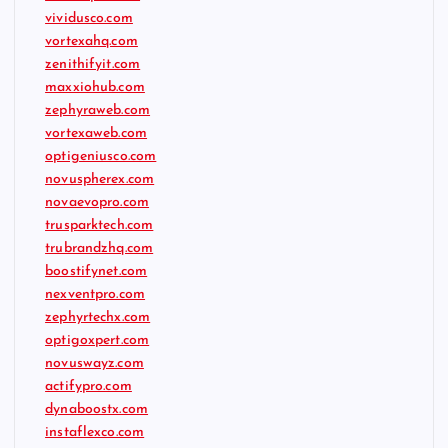
vividusco.com
vortexahq.com
zenithifyit.com
maxxiohub.com
zephyraweb.com
vortexaweb.com
optigeniusco.com
novuspherex.com
novaevopro.com
trusparktech.com
trubrandzhq.com
boostifynet.com
nexventpro.com
zephyrtechx.com
optigoxpert.com
novuswayz.com
actifypro.com
dynaboostx.com
instaflexco.com