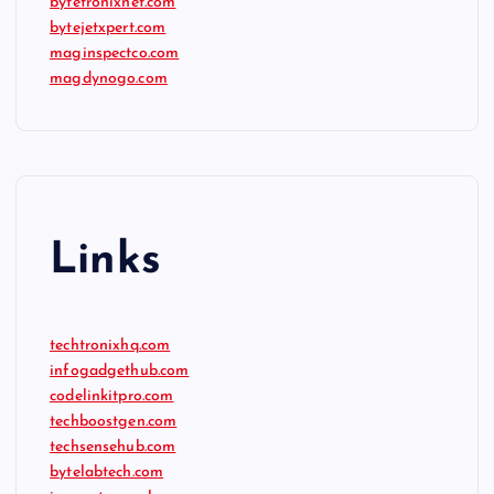
bytetronixnet.com
bytejetxpert.com
maginspectco.com
magdynogo.com
Links
techtronixhq.com
infogadgethub.com
codelinkitpro.com
techboostgen.com
techsensehub.com
bytelabtech.com