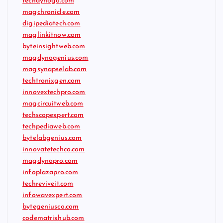
techdynogo.com
magchronicle.com
digipediatech.com
maglinkitnow.com
byteinsightweb.com
magdynogenius.com
magsynapselab.com
techtronixgen.com
innovextechpro.com
magcircuitweb.com
techscopexpert.com
techpediaweb.com
bytelabgenius.com
innovatetechco.com
magdynopro.com
infoplazapro.com
techreviveit.com
infowavexpert.com
bytegeniusco.com
codematrixhub.com