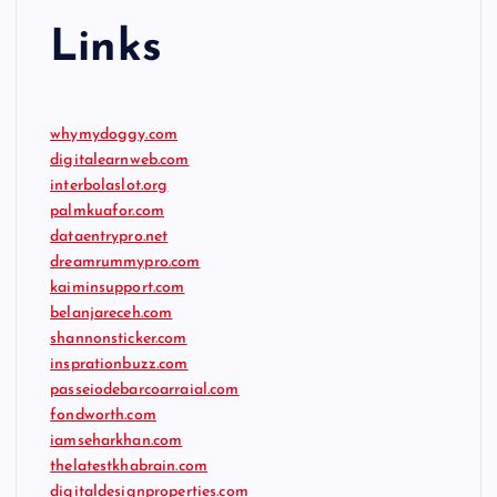
Links
whymydoggy.com
digitalearnweb.com
interbolaslot.org
palmkuafor.com
dataentrypro.net
dreamrummypro.com
kaiminsupport.com
belanjareceh.com
shannonsticker.com
insprationbuzz.com
passeiodebarcoarraial.com
fondworth.com
iamseharkhan.com
thelatestkhabrain.com
digitaldesignproperties.com