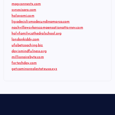
magconnectx.com
synexispro.com
holayomi.com
ligadeciclismodecundinamarca.com
nashvilleworkerscompensationattorney.com
holyfamilycathedralschool.org
londonkiddy.com
ufabetcoaching.biz
davismindfulness.org
millionairebyte.com
fortechday.com
getcaminorealestateusa.xyz