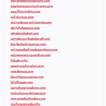
donanddonnadesigns.com
eagleoneconstructiontx.com
equiflexvitality.com
onlylovesg.com
activedesenvolvimento.com
dailyhubpages.com
idnplaysbobet.com
sattakingvikidadacall.com
bestbolaslotgames.com
sattamatkafixedgamehere.com
entrepreneurguardian.com
hibaby.info
paperwashington.com
weedemup.com
bestchancecasino.com
bilalliaqat.com
autodispensadores.com
inductioncooktopp.com
newsmedicaltoday.com
roofingnevada.info