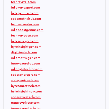
techreviveit.com
infowavexpert.com
bytegeniusco.com
codematrixhub.com
techsenseplus.com
infoboostgenius.com
techwavegen.com
bytesavvypro.com
byteinsightgen.com
digizinetech.com
infomatrixgen.com
innovexarolab.com
infobytetechlab.com
codespherepro.com
codegenixnet.com
bytesourceweb.com
byteinsightnow.com
coderevivetech.com
magrevolveco.com
innovexarotech.com