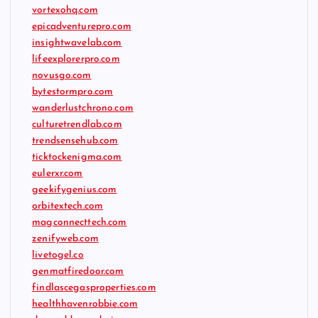
vortexohq.com
epicadventurepro.com
insightwavelab.com
lifeexplorerpro.com
novusgo.com
bytestormpro.com
wanderlustchrono.com
culturetrendlab.com
trendsensehub.com
ticktockenigma.com
eulerxr.com
geekifygenius.com
orbitextech.com
magconnecttech.com
zenifyweb.com
livetogel.co
genmatfiredoor.com
findlascegasproperties.com
healthhavenrobbie.com