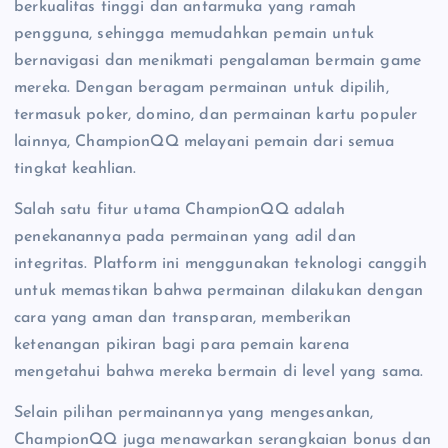
berkualitas tinggi dan antarmuka yang ramah
pengguna, sehingga memudahkan pemain untuk
bernavigasi dan menikmati pengalaman bermain game
mereka. Dengan beragam permainan untuk dipilih,
termasuk poker, domino, dan permainan kartu populer
lainnya, ChampionQQ melayani pemain dari semua
tingkat keahlian.
Salah satu fitur utama ChampionQQ adalah
penekanannya pada permainan yang adil dan
integritas. Platform ini menggunakan teknologi canggih
untuk memastikan bahwa permainan dilakukan dengan
cara yang aman dan transparan, memberikan
ketenangan pikiran bagi para pemain karena
mengetahui bahwa mereka bermain di level yang sama.
Selain pilihan permainannya yang mengesankan,
ChampionQQ juga menawarkan serangkaian bonus dan