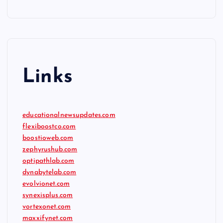
Links
educationalnewsupdates.com
flexiboostco.com
boostioweb.com
zephyrushub.com
optipathlab.com
dynabytelab.com
evolvionet.com
synexisplus.com
vortexonet.com
maxxifynet.com