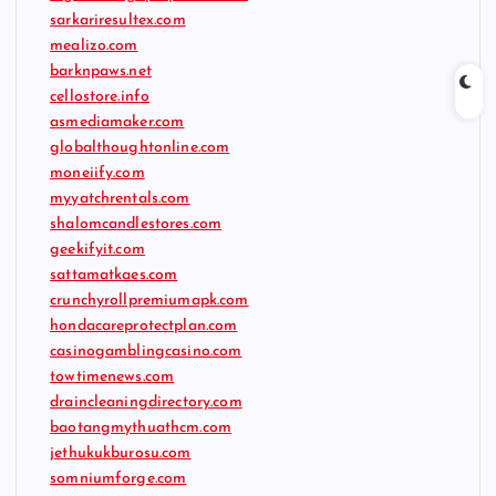
sarkariresultex.com
mealizo.com
barknpaws.net
cellostore.info
asmediamaker.com
globalthoughtonline.com
moneiify.com
myyatchrentals.com
shalomcandlestores.com
geekifyit.com
sattamatkaes.com
crunchyrollpremiumapk.com
hondacareprotectplan.com
casinogamblingcasino.com
towtimenews.com
draincleaningdirectory.com
baotangmythuathcm.com
jethukukburosu.com
somniumforge.com