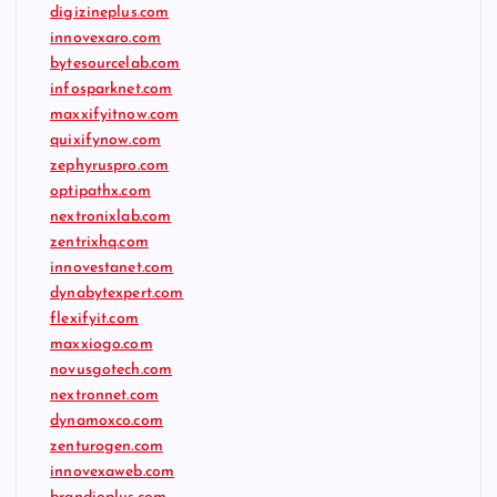
digizineplus.com
innovexaro.com
bytesourcelab.com
infosparknet.com
maxxifyitnow.com
quixifynow.com
zephyruspro.com
optipathx.com
nextronixlab.com
zentrixhq.com
innovestanet.com
dynabytexpert.com
flexifyit.com
maxxiogo.com
novusgotech.com
nextronnet.com
dynamoxco.com
zenturogen.com
innovexaweb.com