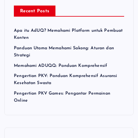
Recent Posts
Apa itu AdUQ? Memahami Platform untuk Pembuat
Konten
Panduan Utama Memahami Sakong: Aturan dan
Strategi
Memahami ADUQQ: Panduan Komprehensif
Pengertian PKV: Panduan Komprehensif Asuransi
Kesehatan Swasta
Pengertian PKV Games: Pengantar Permainan
Online