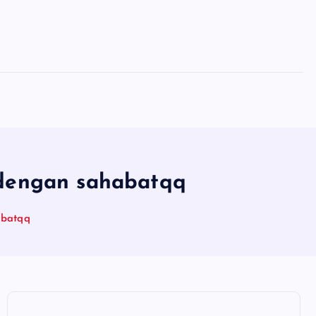
k pengalaman bermain yang sukses.
 dengan sahabatqq
abatqq