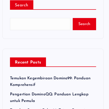
Search
Search
Recent Posts
Temukan Kegembiraan Domino99: Panduan
Komprehensif
Pengertian DominoQQ: Panduan Lengkap
untuk Pemula