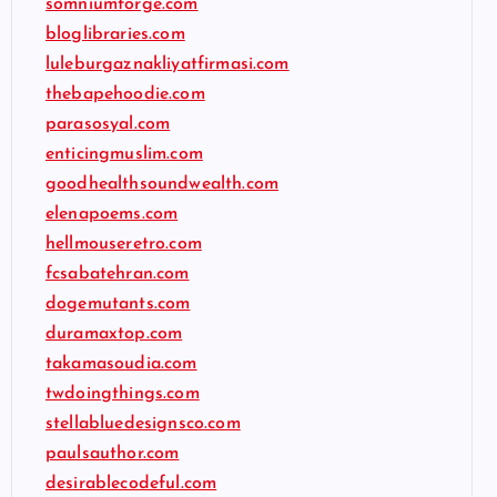
somniumforge.com
bloglibraries.com
luleburgaznakliyatfirmasi.com
thebapehoodie.com
parasosyal.com
enticingmuslim.com
goodhealthsoundwealth.com
elenapoems.com
hellmouseretro.com
fcsabatehran.com
dogemutants.com
duramaxtop.com
takamasoudia.com
twdoingthings.com
stellabluedesignsco.com
paulsauthor.com
desirablecodeful.com