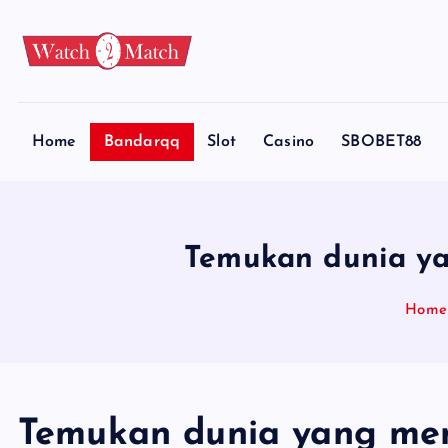
S
k
i
Ikuti panduan ini untuk bergabung di situs judi online
p
t
Home
Bandarqq
Slot
Casino
SBOBET88
o
c
o
n
Temukan dunia ya
t
e
n
Home
t
Temukan dunia yang mena