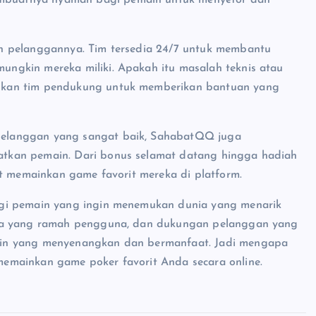
n pelanggannya. Tim tersedia 24/7 untuk membantu
ngkin mereka miliki. Apakah itu masalah teknis atau
lkan tim pendukung untuk memberikan bantuan yang
elanggan yang sangat baik, SahabatQQ juga
tkan pemain. Dari bonus selamat datang hingga hadiah
at memainkan game favorit mereka di platform.
agi pemain yang ingin menemukan dunia yang menarik
uka yang ramah pengguna, dan dukungan pelanggan yang
ain yang menyenangkan dan bermanfaat. Jadi mengapa
emainkan game poker favorit Anda secara online.