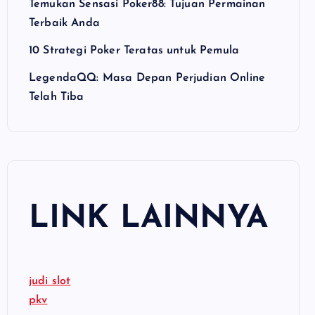
Temukan Sensasi Poker88: Tujuan Permainan
Terbaik Anda
10 Strategi Poker Teratas untuk Pemula
LegendaQQ: Masa Depan Perjudian Online
Telah Tiba
LINK LAINNYA
judi slot
pkv