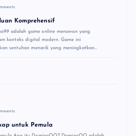
mments
duan Komprehensif
o99 adalah game online menawan yang
m konteks digital modern. Game ini
kan sentuhan menarik yang meningkatkan…
mments
kap untuk Pemula
Pemula Apa itu DominoQQ? DominoQQ adalah