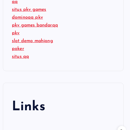
qq
situs pkv games
dominoqq pkv
pkv games bandarqq
pkv
slot demo mahjong
poker
situs qq
Links