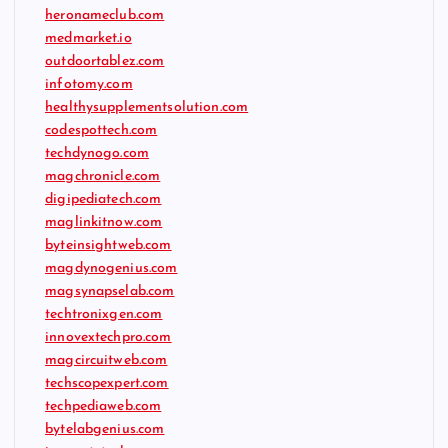
heronameclub.com
medmarket.io
outdoortablez.com
infotomy.com
healthysupplementsolution.com
codespottech.com
techdynogo.com
magchronicle.com
digipediatech.com
maglinkitnow.com
byteinsightweb.com
magdynogenius.com
magsynapselab.com
techtronixgen.com
innovextechpro.com
magcircuitweb.com
techscopexpert.com
techpediaweb.com
bytelabgenius.com