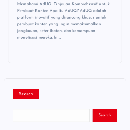
Memahami AdUQ: Tinjauan Komprehensif untuk
Pembuat Konten Apa itu AdUQ? AdUQ adalah
platform inovatif yang dirancang khusus untuk
pembuat konten yang ingin memaksimalkan
jangkauan, keterlibatan, dan kemampuan
monetisasi mereka. Ini…
Search
Search