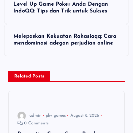
Level Up Game Poker Anda Dengan
o
IndoQQ: Tips dan Trik untuk Sukses
s
Melepaskan Kekuatan Rahasiaqq: Cara
t
mendominasi adegan perjudian online
n
a
Related Posts
v
i
g
admin
pkv games
August 8, 2026
0 Comments
a