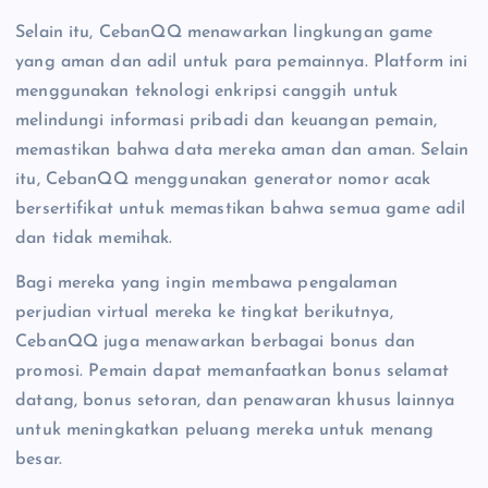
Selain itu, CebanQQ menawarkan lingkungan game
yang aman dan adil untuk para pemainnya. Platform ini
menggunakan teknologi enkripsi canggih untuk
melindungi informasi pribadi dan keuangan pemain,
memastikan bahwa data mereka aman dan aman. Selain
itu, CebanQQ menggunakan generator nomor acak
bersertifikat untuk memastikan bahwa semua game adil
dan tidak memihak.
Bagi mereka yang ingin membawa pengalaman
perjudian virtual mereka ke tingkat berikutnya,
CebanQQ juga menawarkan berbagai bonus dan
promosi. Pemain dapat memanfaatkan bonus selamat
datang, bonus setoran, dan penawaran khusus lainnya
untuk meningkatkan peluang mereka untuk menang
besar.