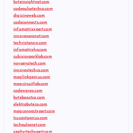
byteinsightnet.com
codepulsetechco.com
digizineweb.com
codeconnectx.com
infomatrixxpert.com
innovexaronet.com
techvistanow.com
infomatrixhq.com
cubixiosparklab.com
novaevotech.com
innovextechco.com
maglinkgenius.com
magcircuitlab.com
codewavex.com
byteboostco.com
elektrabyteco.com
magconnectxpert.com
truzestgenius.com
techpulsenet.com
zephyrtechxpert.com