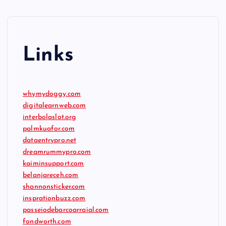
Links
whymydoggy.com
digitalearnweb.com
interbolaslot.org
palmkuafor.com
dataentrypro.net
dreamrummypro.com
kaiminsupport.com
belanjareceh.com
shannonsticker.com
insprationbuzz.com
passeiodebarcoarraial.com
fondworth.com