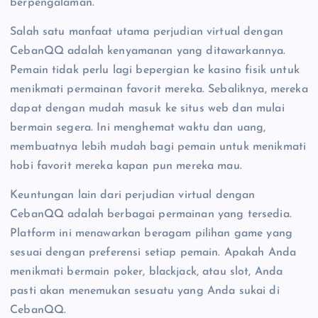
berpengalaman.
Salah satu manfaat utama perjudian virtual dengan
CebanQQ adalah kenyamanan yang ditawarkannya.
Pemain tidak perlu lagi bepergian ke kasino fisik untuk
menikmati permainan favorit mereka. Sebaliknya, mereka
dapat dengan mudah masuk ke situs web dan mulai
bermain segera. Ini menghemat waktu dan uang,
membuatnya lebih mudah bagi pemain untuk menikmati
hobi favorit mereka kapan pun mereka mau.
Keuntungan lain dari perjudian virtual dengan
CebanQQ adalah berbagai permainan yang tersedia.
Platform ini menawarkan beragam pilihan game yang
sesuai dengan preferensi setiap pemain. Apakah Anda
menikmati bermain poker, blackjack, atau slot, Anda
pasti akan menemukan sesuatu yang Anda sukai di
CebanQQ.