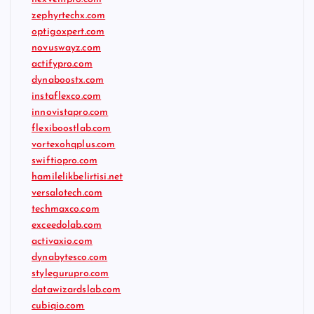
zephyrtechx.com
optigoxpert.com
novuswayz.com
actifypro.com
dynaboostx.com
instaflexco.com
innovistapro.com
flexiboostlab.com
vortexohqplus.com
swiftiopro.com
hamilelikbelirtisi.net
versalotech.com
techmaxco.com
exceedolab.com
activaxio.com
dynabytesco.com
stylegurupro.com
datawizardslab.com
cubiqio.com