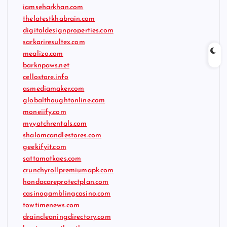
iamseharkhan.com
thelatestkhabrain.com
digitaldesignproperties.com
sarkariresultex.com
mealizo.com
barknpaws.net
cellostore.info
asmediamaker.com
globalthoughtonline.com
moneiify.com
myyatchrentals.com
shalomcandlestores.com
geekifyit.com
sattamatkaes.com
crunchyrollpremiumapk.com
hondacareprotectplan.com
casinogamblingcasino.com
towtimenews.com
draincleaningdirectory.com