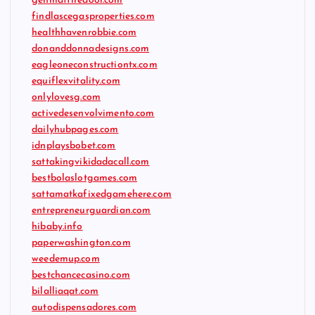
genmatfiredoor.com
findlascegasproperties.com
healthhavenrobbie.com
donanddonnadesigns.com
eagleoneconstructiontx.com
equiflexvitality.com
onlylovesg.com
activedesenvolvimento.com
dailyhubpages.com
idnplaysbobet.com
sattakingvikidadacall.com
bestbolaslotgames.com
sattamatkafixedgamehere.com
entrepreneurguardian.com
hibaby.info
paperwashington.com
weedemup.com
bestchancecasino.com
bilalliaqat.com
autodispensadores.com