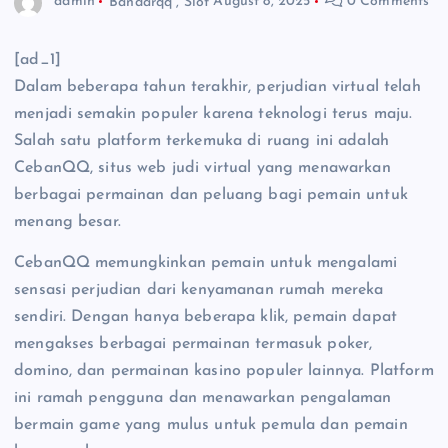
admin
Bandarqq
,
Slot
August 8, 2025
0 Comments
[ad_1]
Dalam beberapa tahun terakhir, perjudian virtual telah
menjadi semakin populer karena teknologi terus maju.
Salah satu platform terkemuka di ruang ini adalah
CebanQQ, situs web judi virtual yang menawarkan
berbagai permainan dan peluang bagi pemain untuk
menang besar.
CebanQQ memungkinkan pemain untuk mengalami
sensasi perjudian dari kenyamanan rumah mereka
sendiri. Dengan hanya beberapa klik, pemain dapat
mengakses berbagai permainan termasuk poker,
domino, dan permainan kasino populer lainnya. Platform
ini ramah pengguna dan menawarkan pengalaman
bermain game yang mulus untuk pemula dan pemain