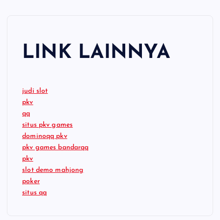
LINK LAINNYA
judi slot
pkv
qq
situs pkv games
dominoqq pkv
pkv games bandarqq
pkv
slot demo mahjong
poker
situs qq