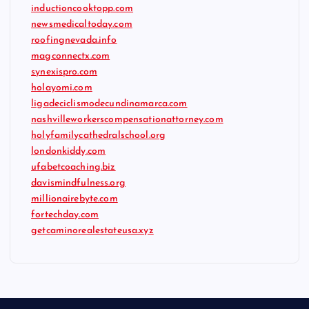
inductioncooktopp.com
newsmedicaltoday.com
roofingnevada.info
magconnectx.com
synexispro.com
holayomi.com
ligadeciclismodecundinamarca.com
nashvilleworkerscompensationattorney.com
holyfamilycathedralschool.org
londonkiddy.com
ufabetcoaching.biz
davismindfulness.org
millionairebyte.com
fortechday.com
getcaminorealestateusa.xyz