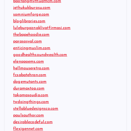
baotangmythuathcm.com
jethukukburosu.com
somniumforge.com
bloglibraries.com
luleburgaznakliyatfirmasi.com
thebapehoodie.com
parasosyal.com
enticingmuslim.com
goodhealthsoundwealth.com
elenapoems.com
hellmouseretro.com
fcsabatehran.com
dogemutants.com
duramaxtop.com
takamasoudia.com
twdoingthings.com
stellabluedesignsco.com
paulsauthor.com
desirablecodeful.com
flexigennet.com