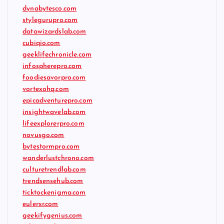
dynabytesco.com
stylegurupro.com
datawizardslab.com
cubiqio.com
geeklifechronicle.com
infospherepro.com
foodiesavorpro.com
vortexohq.com
epicadventurepro.com
insightwavelab.com
lifeexplorerpro.com
novusgo.com
bytestormpro.com
wanderlustchrono.com
culturetrendlab.com
trendsensehub.com
ticktockenigma.com
eulerxr.com
geekifygenius.com