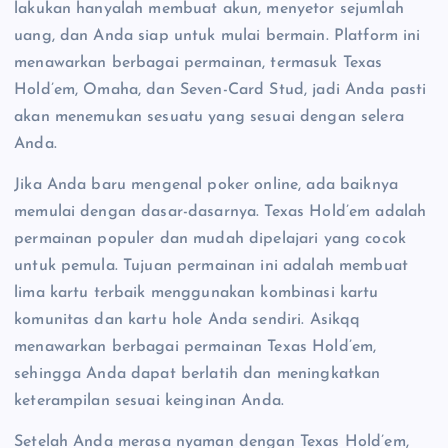
lakukan hanyalah membuat akun, menyetor sejumlah
uang, dan Anda siap untuk mulai bermain. Platform ini
menawarkan berbagai permainan, termasuk Texas
Hold’em, Omaha, dan Seven-Card Stud, jadi Anda pasti
akan menemukan sesuatu yang sesuai dengan selera
Anda.
Jika Anda baru mengenal poker online, ada baiknya
memulai dengan dasar-dasarnya. Texas Hold’em adalah
permainan populer dan mudah dipelajari yang cocok
untuk pemula. Tujuan permainan ini adalah membuat
lima kartu terbaik menggunakan kombinasi kartu
komunitas dan kartu hole Anda sendiri. Asikqq
menawarkan berbagai permainan Texas Hold’em,
sehingga Anda dapat berlatih dan meningkatkan
keterampilan sesuai keinginan Anda.
Setelah Anda merasa nyaman dengan Texas Hold’em,