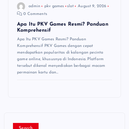
admin
pkv games
slot
August 9, 2026
0 Comments
Apa Itu PKV Games Resmi? Panduan
Komprehensif
Apa Itu PKV Games Resmi? Panduan
Komprehensif PKV Games dengan cepat
mendapatkan popularitas di kalangan pecinta
game online, khususnya di Indonesia. Platform
tersebut dikenal menyediakan berbagai macam
permainan kartu dan…
Search