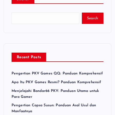
Search
Recent Posts
Pengertian PKV Games QQ: Panduan Komprehensif
Apa Itu PKV Games Resmi? Panduan Komprehensif
Menjelajahi Bandar66 PKV: Panduan Utama untuk
Para Gamer
Pengertian Capsa Susun: Panduan Asal Usul dan
Manfaatnya