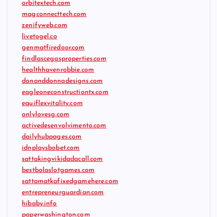
orbitextech.com
magconnecttech.com
zenifyweb.com
livetogel.co
genmatfiredoor.com
findlascegasproperties.com
healthhavenrobbie.com
donanddonnadesigns.com
eagleoneconstructiontx.com
equiflexvitality.com
onlylovesg.com
activedesenvolvimento.com
dailyhubpages.com
idnplaysbobet.com
sattakingvikidadacall.com
bestbolaslotgames.com
sattamatkafixedgamehere.com
entrepreneurguardian.com
hibaby.info
paperwashington.com