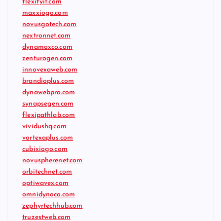
flexifyit.com
maxxiogo.com
novusgotech.com
nextronnet.com
dynamoxco.com
zenturogen.com
innovexaweb.com
brandioplus.com
dynawebpro.com
synapsegen.com
flexipathlab.com
vividushq.com
vortexaplus.com
cubixiogo.com
novuspherenet.com
orbitechnet.com
optiwavex.com
omnidynoco.com
zephyrtechhub.com
truzestweb.com