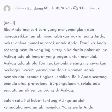
admin
Bandarqq
March 30, 2026
0 Comments
[ad_1]
Jika Anda mencari cara yang menyenangkan dan
mengasyikkan untuk menghabiskan waktu luang Anda,
poker online mungkin cocok untuk Anda. Dan jika Anda
seorang pemula yang ingin terjun ke dunia poker online,
Asikqq adalah tempat yang bagus untuk memulai.
Asikqq adalah platform poker online yang menawarkan
berbagai macam permainan dan turnamen untuk
pemain dari semua tingkat keahlian. Baik Anda seorang
pemula atau profesional berpengalaman, selalu ada
sesuatu untuk semua orang di Asikqq.
Salah satu hal hebat tentang Asikqq adalah
kemudahannya untuk memulai. Yang perlu Anda