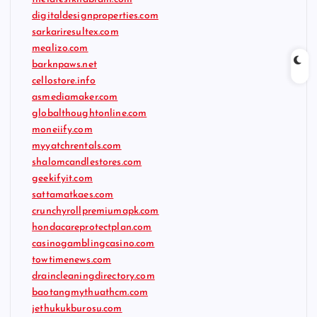
digitaldesignproperties.com
sarkariresultex.com
mealizo.com
barknpaws.net
cellostore.info
asmediamaker.com
globalthoughtonline.com
moneiify.com
myyatchrentals.com
shalomcandlestores.com
geekifyit.com
sattamatkaes.com
crunchyrollpremiumapk.com
hondacareprotectplan.com
casinogamblingcasino.com
towtimenews.com
draincleaningdirectory.com
baotangmythuathcm.com
jethukukburosu.com