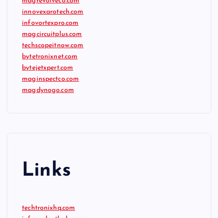
magrevolveco.com
innovexarotech.com
infovortexpro.com
magcircuitplus.com
techscopeitnow.com
bytetronixnet.com
bytejetxpert.com
maginspectco.com
magdynogo.com
Links
techtronixhq.com