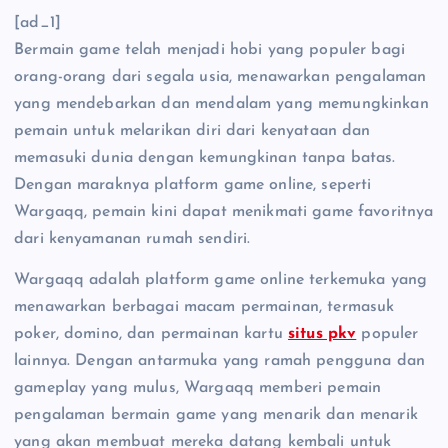
[ad_1]
Bermain game telah menjadi hobi yang populer bagi
orang-orang dari segala usia, menawarkan pengalaman
yang mendebarkan dan mendalam yang memungkinkan
pemain untuk melarikan diri dari kenyataan dan
memasuki dunia dengan kemungkinan tanpa batas.
Dengan maraknya platform game online, seperti
Wargaqq, pemain kini dapat menikmati game favoritnya
dari kenyamanan rumah sendiri.
Wargaqq adalah platform game online terkemuka yang
menawarkan berbagai macam permainan, termasuk
poker, domino, dan permainan kartu
situs pkv
populer
lainnya. Dengan antarmuka yang ramah pengguna dan
gameplay yang mulus, Wargaqq memberi pemain
pengalaman bermain game yang menarik dan menarik
yang akan membuat mereka datang kembali untuk