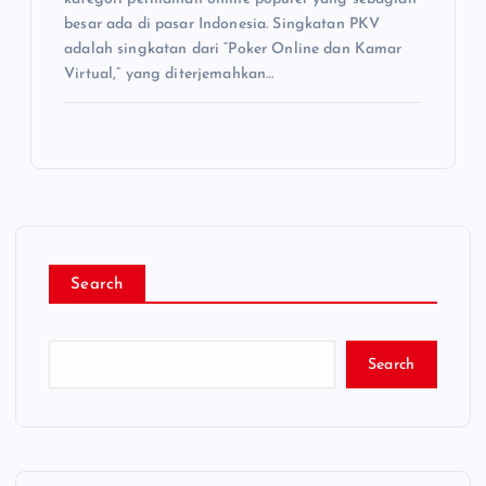
besar ada di pasar Indonesia. Singkatan PKV
adalah singkatan dari “Poker Online dan Kamar
Virtual,” yang diterjemahkan…
Search
Search