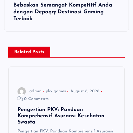
Bebaskan Semangat Kompetitif Anda
t
dengan Depoqq: Destinasi Gaming
Terbaik
n
a
v
Related Posts
i
g
admin
pkv games
August 6, 2026
a
0 Comments
t
Pengertian PKV: Panduan
Komprehensif Asuransi Kesehatan
Swasta
i
Pengertian PKV: Panduan Komprehensif Asuransi