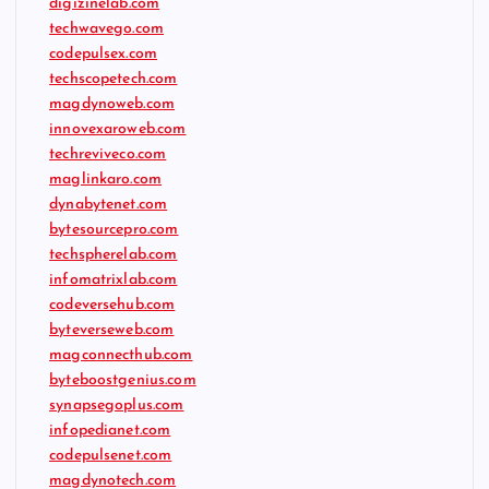
digizinelab.com
techwavego.com
codepulsex.com
techscopetech.com
magdynoweb.com
innovexaroweb.com
techreviveco.com
maglinkaro.com
dynabytenet.com
bytesourcepro.com
techspherelab.com
infomatrixlab.com
codeversehub.com
byteverseweb.com
magconnecthub.com
byteboostgenius.com
synapsegoplus.com
infopedianet.com
codepulsenet.com
magdynotech.com