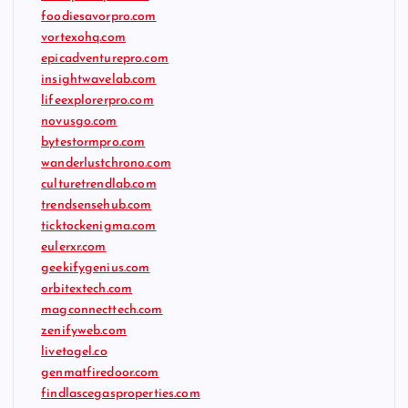
foodiesavorpro.com
vortexohq.com
epicadventurepro.com
insightwavelab.com
lifeexplorerpro.com
novusgo.com
bytestormpro.com
wanderlustchrono.com
culturetrendlab.com
trendsensehub.com
ticktockenigma.com
eulerxr.com
geekifygenius.com
orbitextech.com
magconnecttech.com
zenifyweb.com
livetogel.co
genmatfiredoor.com
findlascegasproperties.com