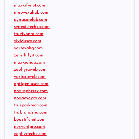
maxxifynet.com
innovexahub.com
dynacorelab.com
synexistechco.com
truvivopro.com
vividusco.com
vortexahq.com
zenithifyit.com
maxxiohub.com
zephyraweb.com
vortexaweb.com
optigeniusco.com
novuspherex.com
novaevopro.com
trusparktech.com
trubrandzhq.com
boostifynet.com
nexventpro.com
zephyrtechx.com