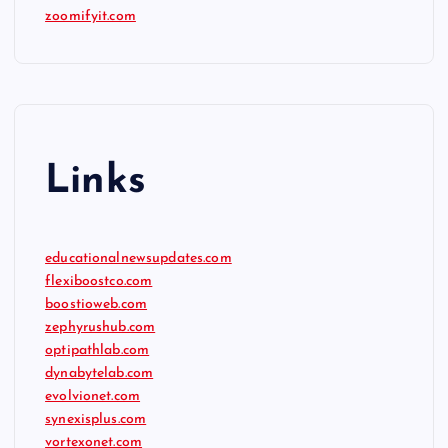
zoomifyit.com
Links
educationalnewsupdates.com
flexiboostco.com
boostioweb.com
zephyrushub.com
optipathlab.com
dynabytelab.com
evolvionet.com
synexisplus.com
vortexonet.com