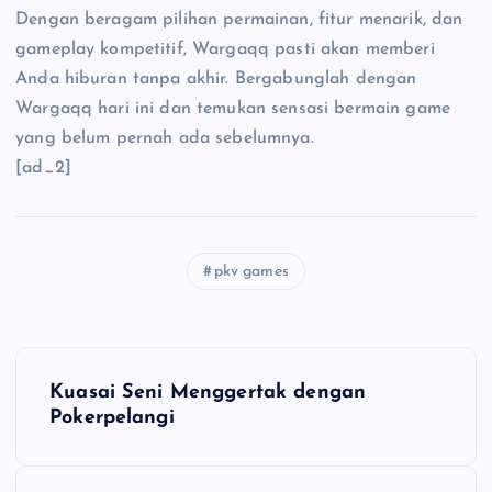
Dengan beragam pilihan permainan, fitur menarik, dan
gameplay kompetitif, Wargaqq pasti akan memberi
Anda hiburan tanpa akhir. Bergabunglah dengan
Wargaqq hari ini dan temukan sensasi bermain game
yang belum pernah ada sebelumnya.
[ad_2]
pkv games
P
Kuasai Seni Menggertak dengan
o
Pokerpelangi
s