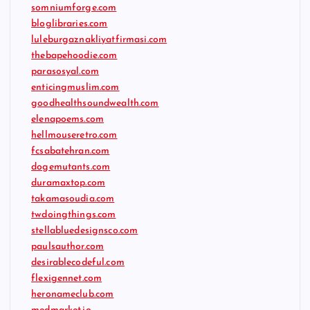
somniumforge.com
bloglibraries.com
luleburgaznakliyatfirmasi.com
thebapehoodie.com
parasosyal.com
enticingmuslim.com
goodhealthsoundwealth.com
elenapoems.com
hellmouseretro.com
fcsabatehran.com
dogemutants.com
duramaxtop.com
takamasoudia.com
twdoingthings.com
stellabluedesignsco.com
paulsauthor.com
desirablecodeful.com
flexigennet.com
heronameclub.com