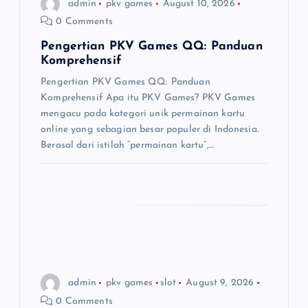
admin
pkv games
August 10, 2026
a
0 Comments
t
Pengertian PKV Games QQ: Panduan
Komprehensif
i
Pengertian PKV Games QQ: Panduan
Komprehensif Apa itu PKV Games? PKV Games
o
mengacu pada kategori unik permainan kartu
online yang sebagian besar populer di Indonesia.
Berasal dari istilah “permainan kartu”,…
n
admin
pkv games
slot
August 9, 2026
0 Comments