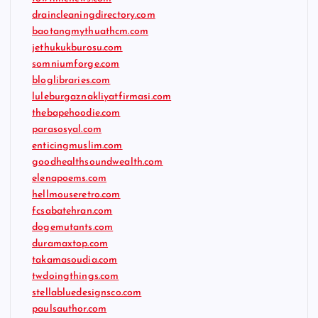
draincleaningdirectory.com
baotangmythuathcm.com
jethukukburosu.com
somniumforge.com
bloglibraries.com
luleburgaznakliyatfirmasi.com
thebapehoodie.com
parasosyal.com
enticingmuslim.com
goodhealthsoundwealth.com
elenapoems.com
hellmouseretro.com
fcsabatehran.com
dogemutants.com
duramaxtop.com
takamasoudia.com
twdoingthings.com
stellabluedesignsco.com
paulsauthor.com