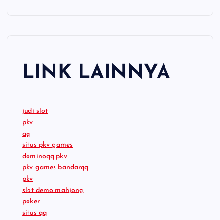
LINK LAINNYA
judi slot
pkv
qq
situs pkv games
dominoqq pkv
pkv games bandarqq
pkv
slot demo mahjong
poker
situs qq