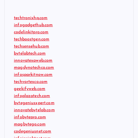
techtronixhq.com
infogadgethub.com
codelinkitpro.com
techboostgen.com
techsensehub.com
bytelabtech.com
innovatexaweb.com
magdynotechco.com
infosparkitnow.com
techvortexco.com
geekifyweb.com
infoplazatech.com
bytegeniusxpert.com
innovatebytelab.com
infobytepro.com
magbytego.com
codegeniusnet.com