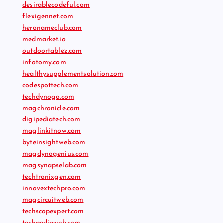
desirablecodeful.com
flexigennet.com
heronameclub.com
medmarket.io
outdoortablez.com
infotomy.com
healthysupplementsolution.com
codespottech.com
techdynogo.com
magchronicle.com
digipediatech.com
maglinkitnow.com
byteinsightweb.com
magdynogenius.com
magsynapselab.com
techtronixgen.com
innovextechpro.com
magcircuitweb.com
techscopexpert.com
techpediaweb.com