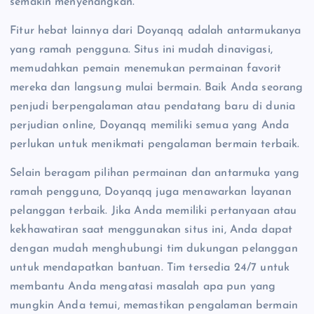
semakin menyenangkan.
Fitur hebat lainnya dari Doyanqq adalah antarmukanya
yang ramah pengguna. Situs ini mudah dinavigasi,
memudahkan pemain menemukan permainan favorit
mereka dan langsung mulai bermain. Baik Anda seorang
penjudi berpengalaman atau pendatang baru di dunia
perjudian online, Doyanqq memiliki semua yang Anda
perlukan untuk menikmati pengalaman bermain terbaik.
Selain beragam pilihan permainan dan antarmuka yang
ramah pengguna, Doyanqq juga menawarkan layanan
pelanggan terbaik. Jika Anda memiliki pertanyaan atau
kekhawatiran saat menggunakan situs ini, Anda dapat
dengan mudah menghubungi tim dukungan pelanggan
untuk mendapatkan bantuan. Tim tersedia 24/7 untuk
membantu Anda mengatasi masalah apa pun yang
mungkin Anda temui, memastikan pengalaman bermain