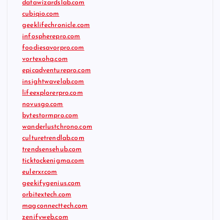
datawizardslab.com
cubiqio.com
geeklifechronicle.com
infospherepro.com
foodiesavorpro.com
vortexohq.com
epicadventurepro.com
insightwavelab.com
lifeexplorerpro.com
novusgo.com
bytestormpro.com
wanderlustchrono.com
culturetrendlab.com
trendsensehub.com
ticktockenigma.com
eulerxr.com
geekifygenius.com
orbitextech.com
magconnecttech.com
zenifyweb.com