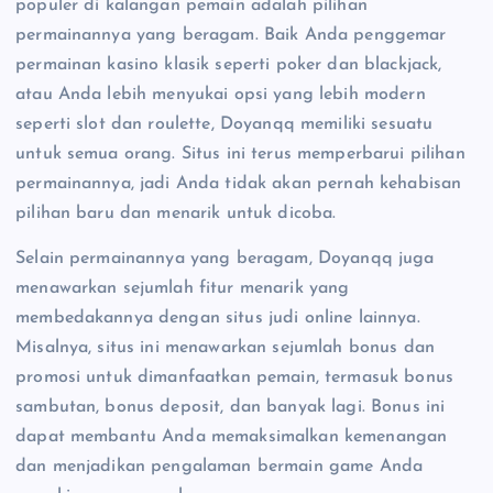
populer di kalangan pemain adalah pilihan
permainannya yang beragam. Baik Anda penggemar
permainan kasino klasik seperti poker dan blackjack,
atau Anda lebih menyukai opsi yang lebih modern
seperti slot dan roulette, Doyanqq memiliki sesuatu
untuk semua orang. Situs ini terus memperbarui pilihan
permainannya, jadi Anda tidak akan pernah kehabisan
pilihan baru dan menarik untuk dicoba.
Selain permainannya yang beragam, Doyanqq juga
menawarkan sejumlah fitur menarik yang
membedakannya dengan situs judi online lainnya.
Misalnya, situs ini menawarkan sejumlah bonus dan
promosi untuk dimanfaatkan pemain, termasuk bonus
sambutan, bonus deposit, dan banyak lagi. Bonus ini
dapat membantu Anda memaksimalkan kemenangan
dan menjadikan pengalaman bermain game Anda