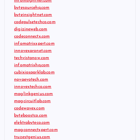
infoinsightnet.com
bytesourcehq.com
byteinsightnet.com
codepulsetechco.com
digizineweb.com
codeconnectx.com
infomatrixxpert.com
innovexaronet.com
techvistanow.com
infomatrixhq.com
cubixiosparklab.com
novaevotech.com
innovextechco.com
maglinkgenius.com
magcircuitlab.com
codewavex.com
byteboostco.com
elektrabyteco.com
magconnectxpert.com
truzestgenius.com