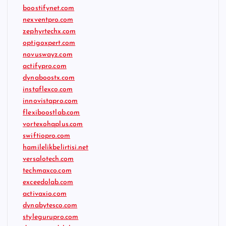
boostifynet.com
nexventpro.com
zephyrtechx.com
optigoxpert.com
novuswayz.com
actifypro.com
dynaboostx.com
instaflexco.com
innovistapro.com
flexiboostlab.com
vortexohqplus.com
swiftiopro.com
hamilelikbelirtisi.net
versalotech.com
techmaxco.com
exceedolab.com
activaxio.com
dynabytesco.com
stylegurupro.com