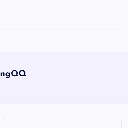
k pengalaman bermain yang sukses.
bangQQ