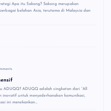
ategi Apa itu Sakong? Sakong merupakan
 berbagai belahan Asia, terutama di Malaysia dan
mments
ensif
u ADUQQ? ADUQQ adalah singkatan dari “All
n inovatif untuk menyederhanakan komunikasi,
asi ini menekankan…