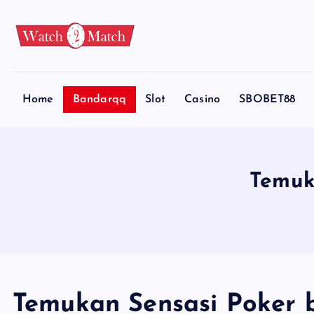
S
k
i
Ikuti panduan ini untuk bergabung di situs judi online
p
t
Home
Bandarqq
Slot
Casino
SBOBET88
o
c
o
n
Temuk
t
e
n
t
Temukan Sensasi Poker