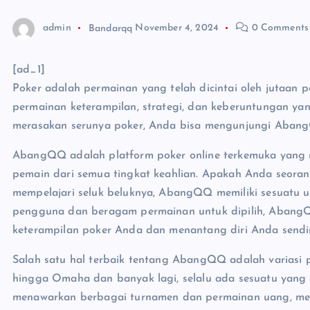
admin
Bandarqq
November 4, 2024
0 Comments
[ad_1]
Poker adalah permainan yang telah dicintai oleh jutaan 
permainan keterampilan, strategi, dan keberuntungan yan
merasakan serunya poker, Anda bisa mengunjungi Aban
AbangQQ adalah platform poker online terkemuka yang
pemain dari semua tingkat keahlian. Apakah Anda seora
mempelajari seluk beluknya, AbangQQ memiliki sesuatu
pengguna dan beragam permainan untuk dipilih, Abang
keterampilan poker Anda dan menantang diri Anda sendir
Salah satu hal terbaik tentang AbangQQ adalah variasi p
hingga Omaha dan banyak lagi, selalu ada sesuatu yang b
menawarkan berbagai turnamen dan permainan uang, me