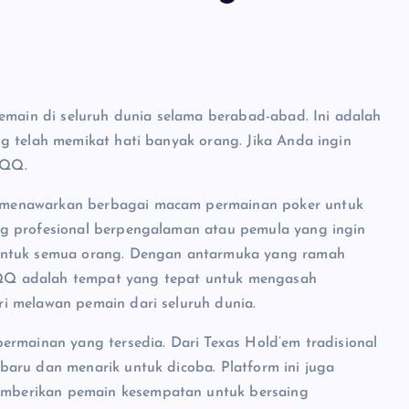
pemain di seluruh dunia selama berabad-abad. Ini adalah
g telah memikat hati banyak orang. Jika Anda ingin
gQQ.
 menawarkan berbagai macam permainan poker untuk
ng profesional berpengalaman atau pemula yang ingin
 untuk semua orang. Dengan antarmuka yang ramah
QQ adalah tempat yang tepat untuk mengasah
i melawan pemain dari seluruh dunia.
ermainan yang tersedia. Dari Texas Hold’em tradisional
aru dan menarik untuk dicoba. Platform ini juga
mberikan pemain kesempatan untuk bersaing