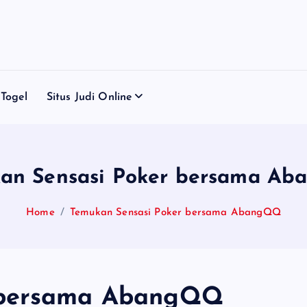
 yang gampang menang. Dapatkan tips dan rekomendasi untu
Togel
Situs Judi Online
an Sensasi Poker bersama A
Home
Temukan Sensasi Poker bersama AbangQQ
 bersama AbangQQ