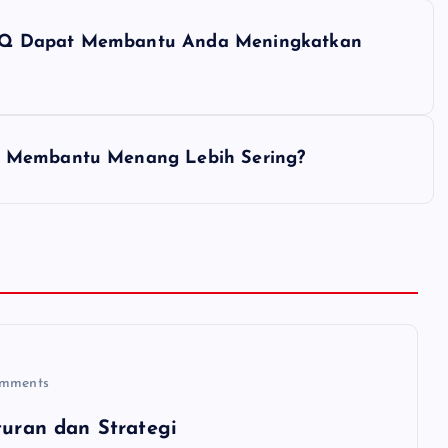
kQQ Dapat Membantu Anda Meningkatkan
Q Membantu Menang Lebih Sering?
mments
ran dan Strategi