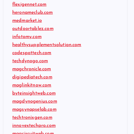
flexigennet.com
heronameclub.com
medmarket.io
outdoortablez.com
infotomy.com
healthysupplementsolution.com
codespottech.com
techdynogo.com
magchronicle.com
digipediatech.com
maglinkitnow.com
byteinsightweb.com
magdynogenius.com
magsynapselab.com
techtronixgen.com
innovextechpro.com
magcircuitweb.com