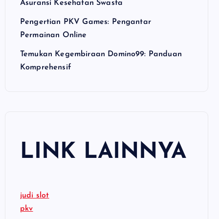
Asuransi Kesehatan Swasta
Pengertian PKV Games: Pengantar
Permainan Online
Temukan Kegembiraan Domino99: Panduan
Komprehensif
LINK LAINNYA
judi slot
pkv