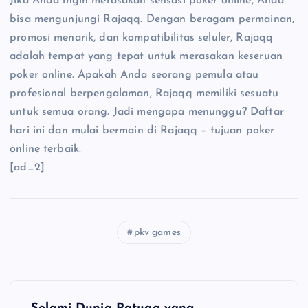
Jika Anda ingin merasakan sensasi poker online, Anda
bisa mengunjungi Rajaqq. Dengan beragam permainan,
promosi menarik, dan kompatibilitas seluler, Rajaqq
adalah tempat yang tepat untuk merasakan keseruan
poker online. Apakah Anda seorang pemula atau
profesional berpengalaman, Rajaqq memiliki sesuatu
untuk semua orang. Jadi mengapa menunggu? Daftar
hari ini dan mulai bermain di Rajaqq – tujuan poker
online terbaik.
[ad_2]
pkv games
P