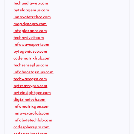
techpediaweb.com
bytelabgenius.com
innovatetechco.com
magdynopro.com
infoplazapro.com
techreviveit.com
infowavexpert.com
bytegeniusco.com
codematrixhub.com
techsenseplus.com
infoboostgenius.com
techwavegen.com
bytesavvypro.com
byteinsightgen.com
digizinetech.com
infomatrixgen.com
innovexarolab.com
infobytetechlab.com
codespherepro.com