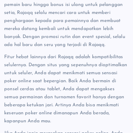
pemain baru hingga bonus isi ulang untuk pelanggan
setia, Rajaqq selalu mencari cara untuk memberi
penghargaan kepada para pemainnya dan membuat
mereka datang kembali untuk mendapatkan lebih
banyak. Dengan promosi rutin dan event spesial, selalu
ada hal baru dan seru yang terjadi di Rajaqq.
Fitur hebat lainnya dari Rajaqq adalah kompatibilitas
selulernya. Dengan situs yang sepenuhnya dioptimalkan
untuk seluler, Anda dapat menikmati semua sensasi
poker online saat bepergian. Baik Anda bermain di
ponsel cerdas atau tablet, Anda dapat mengakses
semua permainan dan turnamen favorit hanya dengan
beberapa ketukan jari. Artinya Anda bisa menikmati
keseruan poker online dimanapun Anda berada,
kapanpun Anda mau.