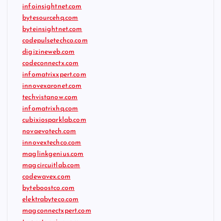
infoinsightnet.com
bytesourcehq.com
byteinsightnet.com
codepulsetechco.com
digizineweb.com
codeconnectx.com
infomatrixxpert.com
innovexaronet.com
techvistanow.com
infomatrixhq.com
cubixiosparklab.com
novaevotech.com
innovextechco.com
maglinkgenius.com
magcircuitlab.com
codewavex.com
byteboostco.com
elektrabyteco.com
magconnectxpert.com