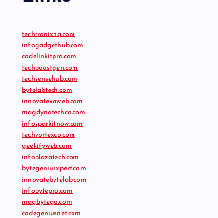
techtronixhq.com
infogadgethub.com
codelinkitpro.com
techboostgen.com
techsensehub.com
bytelabtech.com
innovatexaweb.com
magdynotechco.com
infosparkitnow.com
techvortexco.com
geekifyweb.com
infoplazatech.com
bytegeniusxpert.com
innovatebytelab.com
infobytepro.com
magbytego.com
codegeniusnet.com