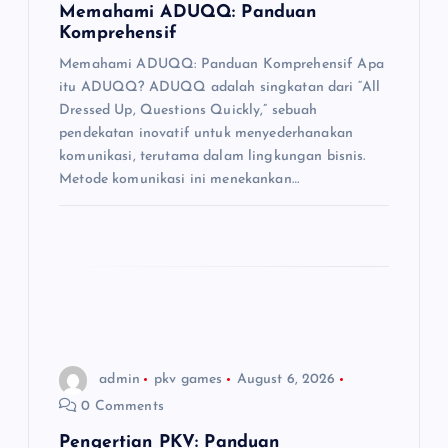
t
Memahami ADUQQ: Panduan
Komprehensif
i
Memahami ADUQQ: Panduan Komprehensif Apa
itu ADUQQ? ADUQQ adalah singkatan dari “All
o
Dressed Up, Questions Quickly,” sebuah
pendekatan inovatif untuk menyederhanakan
komunikasi, terutama dalam lingkungan bisnis.
n
Metode komunikasi ini menekankan…
admin
pkv games
August 6, 2026
0 Comments
Pengertian PKV: Panduan