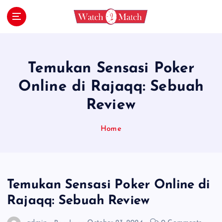
S
k
i
Ikuti panduan ini untuk bergabung di situs judi
online yang gampang menang. Dapatkan tips dan
p
rekomendasi untuk pengalaman bermain yang
t
sukses.
o
Temukan Sensasi Poker
c
Online di Rajaqq: Sebuah
o
n
Review
t
e
Home
n
t
Temukan Sensasi Poker Online di
Rajaqq: Sebuah Review