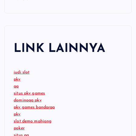
LINK LAINNYA
judi slot
pkv
qq
situs pkv games
dominoqq pkv
pkv games bandarqq
pkv
slot demo mahjong
poker
situs qq