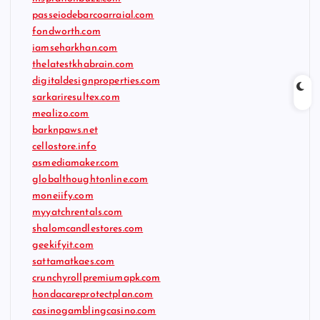
passeiodebarcoarraial.com
fondworth.com
iamseharkhan.com
thelatestkhabrain.com
digitaldesignproperties.com
sarkariresultex.com
mealizo.com
barknpaws.net
cellostore.info
asmediamaker.com
globalthoughtonline.com
moneiify.com
myyatchrentals.com
shalomcandlestores.com
geekifyit.com
sattamatkaes.com
crunchyrollpremiumapk.com
hondacareprotectplan.com
casinogamblingcasino.com