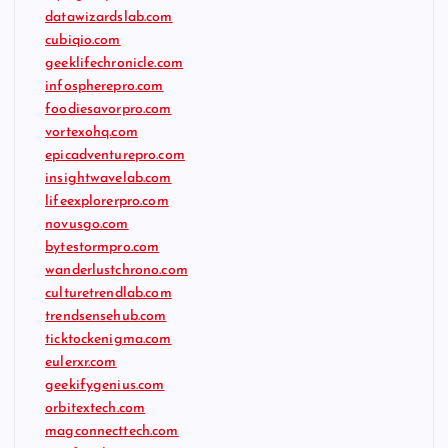
datawizardslab.com
cubiqio.com
geeklifechronicle.com
infospherepro.com
foodiesavorpro.com
vortexohq.com
epicadventurepro.com
insightwavelab.com
lifeexplorerpro.com
novusgo.com
bytestormpro.com
wanderlustchrono.com
culturetrendlab.com
trendsensehub.com
ticktockenigma.com
eulerxr.com
geekifygenius.com
orbitextech.com
magconnecttech.com