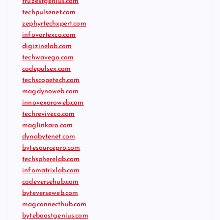
truzestgenius.com
techpulsenet.com
zephyrtechxpert.com
infovortexco.com
digizinelab.com
techwavego.com
codepulsex.com
techscopetech.com
magdynoweb.com
innovexaroweb.com
techreviveco.com
maglinkaro.com
dynabytenet.com
bytesourcepro.com
techspherelab.com
infomatrixlab.com
codeversehub.com
byteverseweb.com
magconnecthub.com
byteboostgenius.com