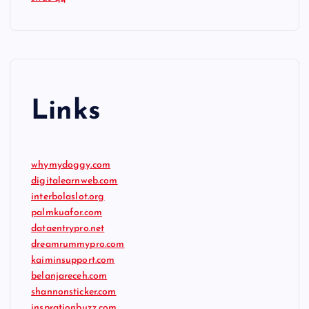
Links
whymydoggy.com
digitalearnweb.com
interbolaslot.org
palmkuafor.com
dataentrypro.net
dreamrummypro.com
kaiminsupport.com
belanjareceh.com
shannonsticker.com
insprationbuzz.com