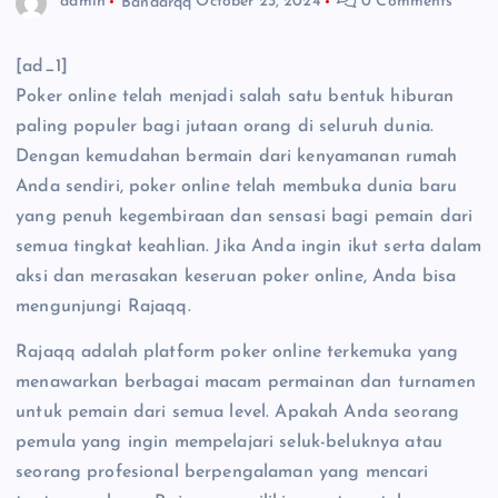
admin
Bandarqq
October 23, 2024
0 Comments
[ad_1]
Poker online telah menjadi salah satu bentuk hiburan
paling populer bagi jutaan orang di seluruh dunia.
Dengan kemudahan bermain dari kenyamanan rumah
Anda sendiri, poker online telah membuka dunia baru
yang penuh kegembiraan dan sensasi bagi pemain dari
semua tingkat keahlian. Jika Anda ingin ikut serta dalam
aksi dan merasakan keseruan poker online, Anda bisa
mengunjungi Rajaqq.
Rajaqq adalah platform poker online terkemuka yang
menawarkan berbagai macam permainan dan turnamen
untuk pemain dari semua level. Apakah Anda seorang
pemula yang ingin mempelajari seluk-beluknya atau
seorang profesional berpengalaman yang mencari