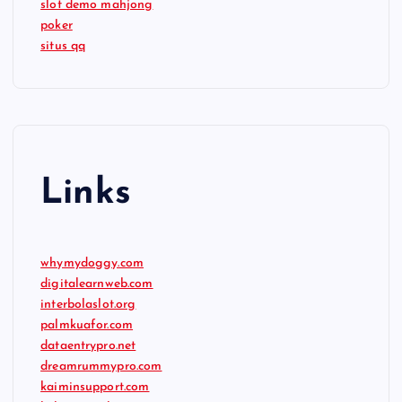
slot demo mahjong
poker
situs qq
Links
whymydoggy.com
digitalearnweb.com
interbolaslot.org
palmkuafor.com
dataentrypro.net
dreamrummypro.com
kaiminsupport.com