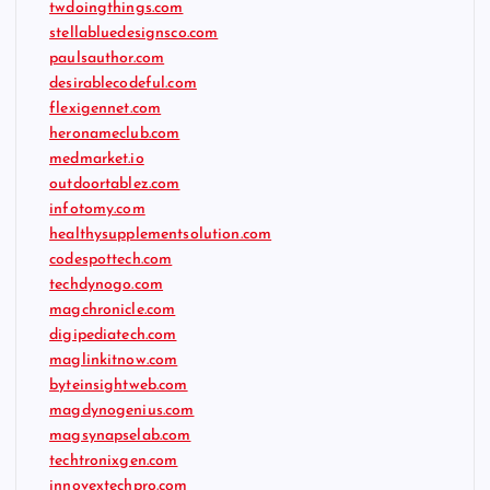
twdoingthings.com
stellabluedesignsco.com
paulsauthor.com
desirablecodeful.com
flexigennet.com
heronameclub.com
medmarket.io
outdoortablez.com
infotomy.com
healthysupplementsolution.com
codespottech.com
techdynogo.com
magchronicle.com
digipediatech.com
maglinkitnow.com
byteinsightweb.com
magdynogenius.com
magsynapselab.com
techtronixgen.com
innovextechpro.com