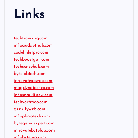
Links
techtronixhq.com
infogadgethub.com
codelinkitpro.com
techboostgen.com
techsensehub.com
bytelabtech.com
innovatexaweb.com
magdynotechco.com
infosparkitnow.com
techvortexco.com
geekifyweb.com
infoplazatech.com
bytegeniusxpert.com
innovatebytelab.com
infobytepro.com