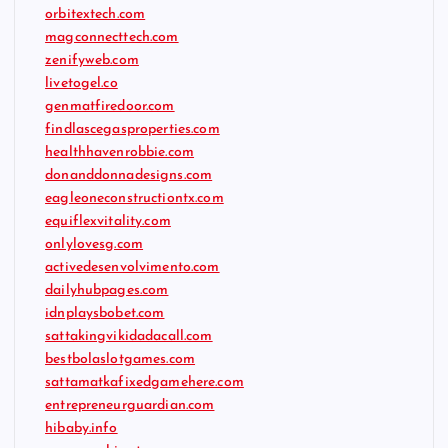
orbitextech.com
magconnecttech.com
zenifyweb.com
livetogel.co
genmatfiredoor.com
findlascegasproperties.com
healthhavenrobbie.com
donanddonnadesigns.com
eagleoneconstructiontx.com
equiflexvitality.com
onlylovesg.com
activedesenvolvimento.com
dailyhubpages.com
idnplaysbobet.com
sattakingvikidadacall.com
bestbolaslotgames.com
sattamatkafixedgamehere.com
entrepreneurguardian.com
hibaby.info