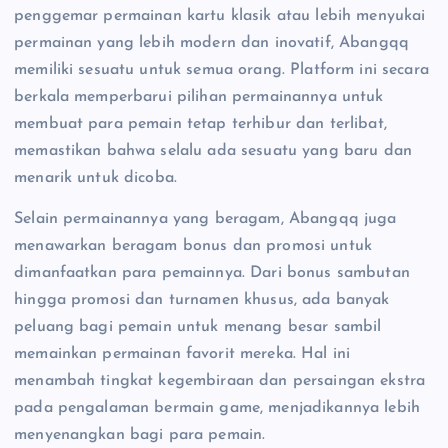
penggemar permainan kartu klasik atau lebih menyukai
permainan yang lebih modern dan inovatif, Abangqq
memiliki sesuatu untuk semua orang. Platform ini secara
berkala memperbarui pilihan permainannya untuk
membuat para pemain tetap terhibur dan terlibat,
memastikan bahwa selalu ada sesuatu yang baru dan
menarik untuk dicoba.
Selain permainannya yang beragam, Abangqq juga
menawarkan beragam bonus dan promosi untuk
dimanfaatkan para pemainnya. Dari bonus sambutan
hingga promosi dan turnamen khusus, ada banyak
peluang bagi pemain untuk menang besar sambil
memainkan permainan favorit mereka. Hal ini
menambah tingkat kegembiraan dan persaingan ekstra
pada pengalaman bermain game, menjadikannya lebih
menyenangkan bagi para pemain.