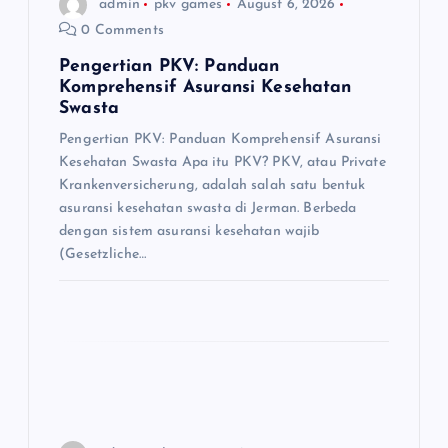
admin
pkv games
August 6, 2026
a
0 Comments
t
Pengertian PKV: Panduan
Komprehensif Asuransi Kesehatan
Swasta
i
Pengertian PKV: Panduan Komprehensif Asuransi
Kesehatan Swasta Apa itu PKV? PKV, atau Private
o
Krankenversicherung, adalah salah satu bentuk
asuransi kesehatan swasta di Jerman. Berbeda
n
dengan sistem asuransi kesehatan wajib
(Gesetzliche…