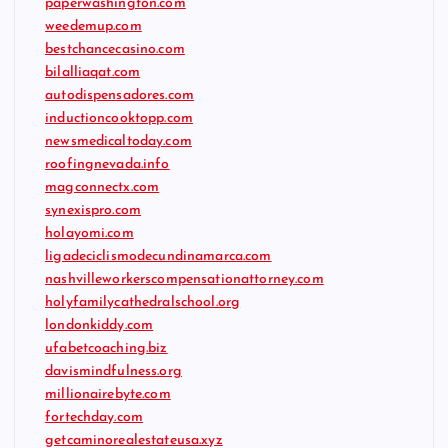
paperwashington.com
weedemup.com
bestchancecasino.com
bilalliaqat.com
autodispensadores.com
inductioncooktopp.com
newsmedicaltoday.com
roofingnevada.info
magconnectx.com
synexispro.com
holayomi.com
ligadeciclismodecundinamarca.com
nashvilleworkerscompensationattorney.com
holyfamilycathedralschool.org
londonkiddy.com
ufabetcoaching.biz
davismindfulness.org
millionairebyte.com
fortechday.com
getcaminorealestateusa.xyz