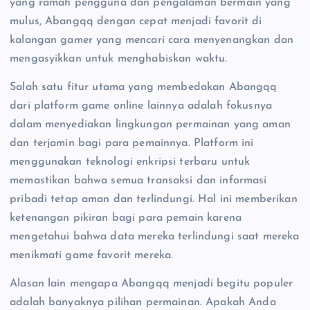
yang ramah pengguna dan pengalaman bermain yang
mulus, Abangqq dengan cepat menjadi favorit di
kalangan gamer yang mencari cara menyenangkan dan
mengasyikkan untuk menghabiskan waktu.
Salah satu fitur utama yang membedakan Abangqq
dari platform game online lainnya adalah fokusnya
dalam menyediakan lingkungan permainan yang aman
dan terjamin bagi para pemainnya. Platform ini
menggunakan teknologi enkripsi terbaru untuk
memastikan bahwa semua transaksi dan informasi
pribadi tetap aman dan terlindungi. Hal ini memberikan
ketenangan pikiran bagi para pemain karena
mengetahui bahwa data mereka terlindungi saat mereka
menikmati game favorit mereka.
Alasan lain mengapa Abangqq menjadi begitu populer
adalah banyaknya pilihan permainan. Apakah Anda