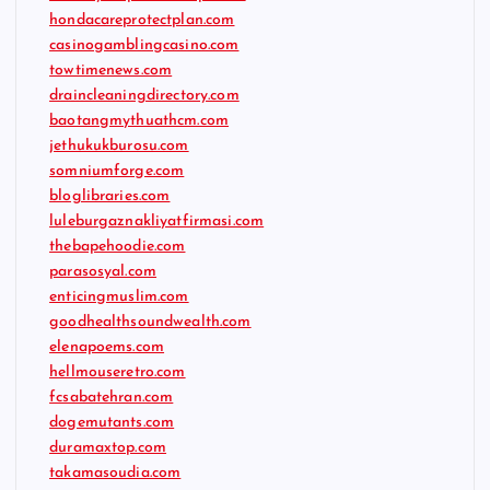
hondacareprotectplan.com
casinogamblingcasino.com
towtimenews.com
draincleaningdirectory.com
baotangmythuathcm.com
jethukukburosu.com
somniumforge.com
bloglibraries.com
luleburgaznakliyatfirmasi.com
thebapehoodie.com
parasosyal.com
enticingmuslim.com
goodhealthsoundwealth.com
elenapoems.com
hellmouseretro.com
fcsabatehran.com
dogemutants.com
duramaxtop.com
takamasoudia.com