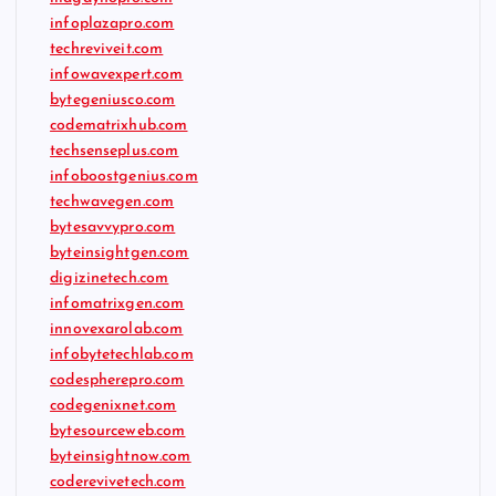
infoplazapro.com
techreviveit.com
infowavexpert.com
bytegeniusco.com
codematrixhub.com
techsenseplus.com
infoboostgenius.com
techwavegen.com
bytesavvypro.com
byteinsightgen.com
digizinetech.com
infomatrixgen.com
innovexarolab.com
infobytetechlab.com
codespherepro.com
codegenixnet.com
bytesourceweb.com
byteinsightnow.com
coderevivetech.com