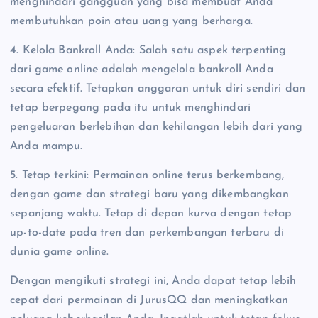
menghindari gangguan yang bisa membuat Anda
membutuhkan poin atau uang yang berharga.
4. Kelola Bankroll Anda: Salah satu aspek terpenting
dari game online adalah mengelola bankroll Anda
secara efektif. Tetapkan anggaran untuk diri sendiri dan
tetap berpegang pada itu untuk menghindari
pengeluaran berlebihan dan kehilangan lebih dari yang
Anda mampu.
5. Tetap terkini: Permainan online terus berkembang,
dengan game dan strategi baru yang dikembangkan
sepanjang waktu. Tetap di depan kurva dengan tetap
up-to-date pada tren dan perkembangan terbaru di
dunia game online.
Dengan mengikuti strategi ini, Anda dapat tetap lebih
cepat dari permainan di JurusQQ dan meningkatkan