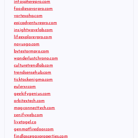
infospherepro.com
foodiesavorpro.com
vortexohq.com
epicadventurepro.com
insightwavelab.com
lifeexplorerpro.com
novusgo.com
bytestormpro.com
wanderlustchrono.com
culturetrendlab.com
trendsensehub.com
ticktockenigma.com
eulerxr.com
geekifygenius.com
orbitextech.com
magconnecttech.com
zenifyweb.com
livetogel.co
genmatfiredoor.com
findlascegasproperties.com