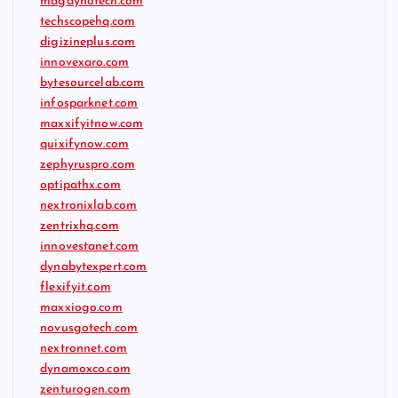
magdynotech.com
techscopehq.com
digizineplus.com
innovexaro.com
bytesourcelab.com
infosparknet.com
maxxifyitnow.com
quixifynow.com
zephyruspro.com
optipathx.com
nextronixlab.com
zentrixhq.com
innovestanet.com
dynabytexpert.com
flexifyit.com
maxxiogo.com
novusgotech.com
nextronnet.com
dynamoxco.com
zenturogen.com