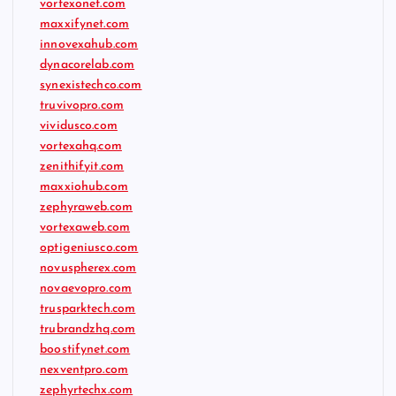
vortexonet.com
maxxifynet.com
innovexahub.com
dynacorelab.com
synexistechco.com
truvivopro.com
vividusco.com
vortexahq.com
zenithifyit.com
maxxiohub.com
zephyraweb.com
vortexaweb.com
optigeniusco.com
novuspherex.com
novaevopro.com
trusparktech.com
trubrandzhq.com
boostifynet.com
nexventpro.com
zephyrtechx.com