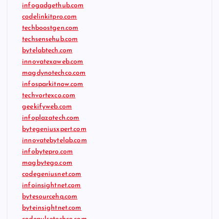
infogadgethub.com
codelinkitpro.com
techboostgen.com
techsensehub.com
bytelabtech.com
innovatexaweb.com
magdynotechco.com
infosparkitnow.com
techvortexco.com
geekifyweb.com
infoplazatech.com
bytegeniusxpert.com
innovatebytelab.com
infobytepro.com
magbytego.com
codegeniusnet.com
infoinsightnet.com
bytesourcehq.com
byteinsightnet.com