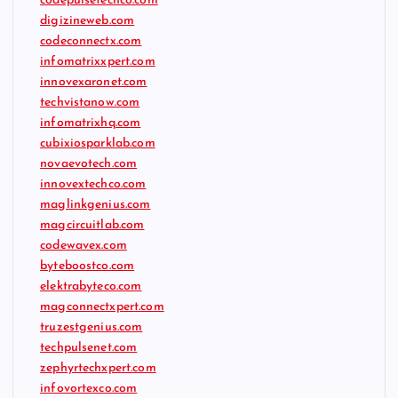
codepulsetechco.com
digizineweb.com
codeconnectx.com
infomatrixxpert.com
innovexaronet.com
techvistanow.com
infomatrixhq.com
cubixiosparklab.com
novaevotech.com
innovextechco.com
maglinkgenius.com
magcircuitlab.com
codewavex.com
byteboostco.com
elektrabyteco.com
magconnectxpert.com
truzestgenius.com
techpulsenet.com
zephyrtechxpert.com
infovortexco.com