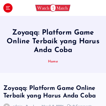
S
k
i
Ikuti panduan ini untuk bergabung di situs judi
online yang gampang menang. Dapatkan tips dan
p
rekomendasi untuk pengalaman bermain yang
t
sukses.
o
Zoyaqq: Platform Game
c
Online Terbaik yang Harus
o
n
Anda Coba
t
e
Home
n
t
Zoyaqq: Platform Game Online
Terbaik yang Harus Anda Coba