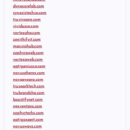
dynacorelab.com
synexistechco.com
truvivopro.com
vividusco.com
vortexahq.com
zenithifyit.com
maxxiohub.com
zephyraweb.com
vortexaweb.com
optigeniusco.com
novuspherex.com
novaevopro.com
trusparktech.com
trubrandzhq.com
boostifynet.com
nexventpro.com
zephyrtechx.com
optigoxpert.com
novuswayz.com