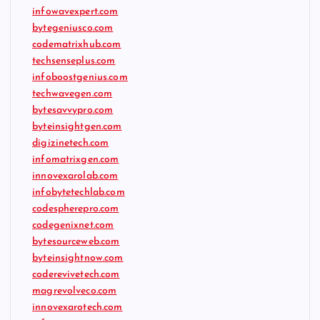
infowavexpert.com
bytegeniusco.com
codematrixhub.com
techsenseplus.com
infoboostgenius.com
techwavegen.com
bytesavvypro.com
byteinsightgen.com
digizinetech.com
infomatrixgen.com
innovexarolab.com
infobytetechlab.com
codespherepro.com
codegenixnet.com
bytesourceweb.com
byteinsightnow.com
coderevivetech.com
magrevolveco.com
innovexarotech.com