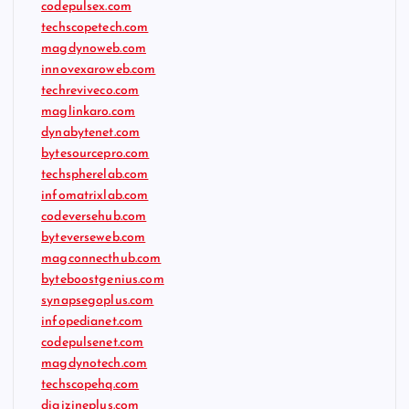
codepulsex.com
techscopetech.com
magdynoweb.com
innovexaroweb.com
techreviveco.com
maglinkaro.com
dynabytenet.com
bytesourcepro.com
techspherelab.com
infomatrixlab.com
codeversehub.com
byteverseweb.com
magconnecthub.com
byteboostgenius.com
synapsegoplus.com
infopedianet.com
codepulsenet.com
magdynotech.com
techscopehq.com
digizineplus.com