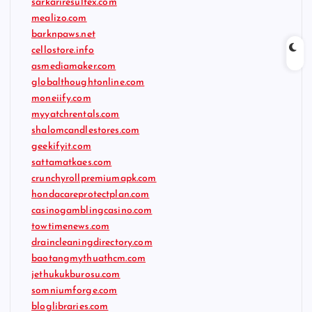
sarkariresultex.com
mealizo.com
barknpaws.net
cellostore.info
asmediamaker.com
globalthoughtonline.com
moneiify.com
myyatchrentals.com
shalomcandlestores.com
geekifyit.com
sattamatkaes.com
crunchyrollpremiumapk.com
hondacareprotectplan.com
casinogamblingcasino.com
towtimenews.com
draincleaningdirectory.com
baotangmythuathcm.com
jethukukburosu.com
somniumforge.com
bloglibraries.com