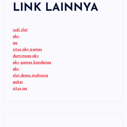
LINK LAINNYA
judi slot
pkv
qq
situs pkv games
dominoqq pkv
pkv games bandarqq
pkv
slot demo mahjong
poker
situs qq