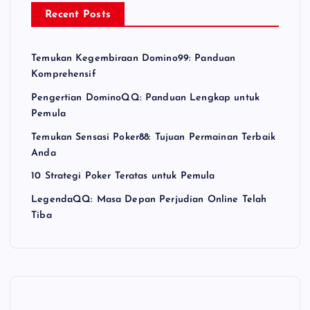
Recent Posts
Temukan Kegembiraan Domino99: Panduan
Komprehensif
Pengertian DominoQQ: Panduan Lengkap untuk
Pemula
Temukan Sensasi Poker88: Tujuan Permainan Terbaik
Anda
10 Strategi Poker Teratas untuk Pemula
LegendaQQ: Masa Depan Perjudian Online Telah
Tiba