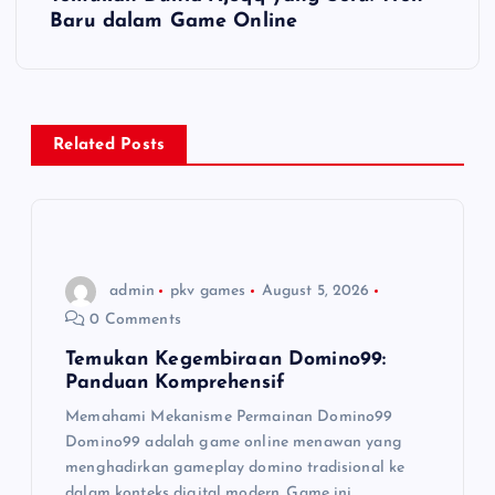
Baru dalam Game Online
n
a
v
Related Posts
i
g
admin
pkv games
August 5, 2026
a
0 Comments
t
Temukan Kegembiraan Domino99:
Panduan Komprehensif
i
Memahami Mekanisme Permainan Domino99
Domino99 adalah game online menawan yang
o
menghadirkan gameplay domino tradisional ke
dalam konteks digital modern. Game ini