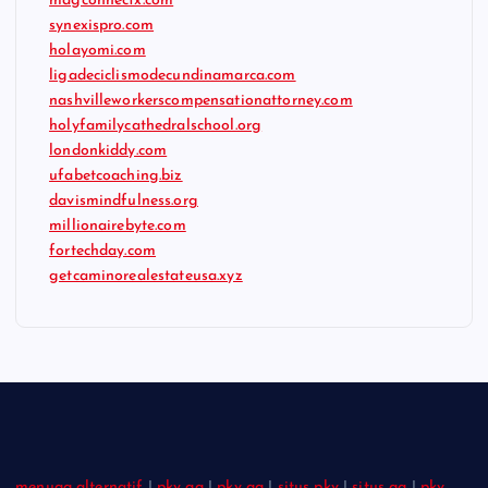
magconnectx.com
synexispro.com
holayomi.com
ligadeciclismodecundinamarca.com
nashvilleworkerscompensationattorney.com
holyfamilycathedralschool.org
londonkiddy.com
ufabetcoaching.biz
davismindfulness.org
millionairebyte.com
fortechday.com
getcaminorealestateusa.xyz
menuqq alternatif
|
pkv qq
|
pkv qq
|
situs pkv
|
situs qq
|
pkv