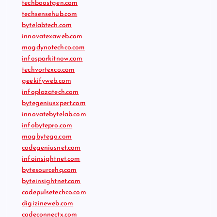
techboostgen.com
techsensehub.com
bytelabtech.com
innovatexaweb.com
magdynotechco.com
infosparkitnow.com
techvortexco.com
geekifyweb.com
infoplazatech.com
bytegeniusxpert.com
innovatebytelab.com
infobytepro.com
magbytego.com
codegeniusnet.com
infoinsightnet.com
bytesourcehq.com
byteinsightnet.com
codepulsetechco.com
digizineweb.com
codeconnectx.com