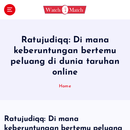
S
k
i
Ikuti panduan ini untuk bergabung di situs judi
online yang gampang menang. Dapatkan tips dan
p
rekomendasi untuk pengalaman bermain yang
t
sukses.
o
Ratujudiqq: Di mana
c
keberuntungan bertemu
o
n
peluang di dunia taruhan
t
e
online
n
t
Home
Ratujudiqq: Di mana
keberuntungan bertemu peluang