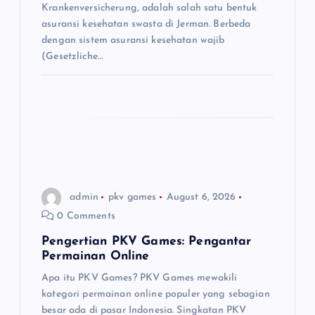
Krankenversicherung, adalah salah satu bentuk
o
asuransi kesehatan swasta di Jerman. Berbeda
dengan sistem asuransi kesehatan wajib
n
(Gesetzliche…
admin
pkv games
August 6, 2026
0 Comments
Pengertian PKV Games: Pengantar
Permainan Online
Apa itu PKV Games? PKV Games mewakili
kategori permainan online populer yang sebagian
besar ada di pasar Indonesia. Singkatan PKV