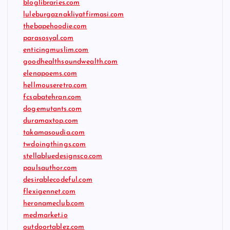
bloglibraries.com
luleburgaznakliyatfirmasi.com
thebapehoodie.com
parasosyal.com
enticingmuslim.com
goodhealthsoundwealth.com
elenapoems.com
hellmouseretro.com
fcsabatehran.com
dogemutants.com
duramaxtop.com
takamasoudia.com
twdoingthings.com
stellabluedesignsco.com
paulsauthor.com
desirablecodeful.com
flexigennet.com
heronameclub.com
medmarket.io
outdoortablez.com