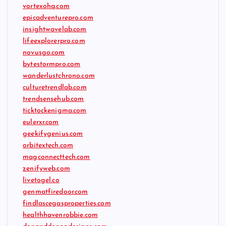
vortexohq.com
epicadventurepro.com
insightwavelab.com
lifeexplorerpro.com
novusgo.com
bytestormpro.com
wanderlustchrono.com
culturetrendlab.com
trendsensehub.com
ticktockenigma.com
eulerxr.com
geekifygenius.com
orbitextech.com
magconnecttech.com
zenifyweb.com
livetogel.co
genmatfiredoor.com
findlascegasproperties.com
healthhavenrobbie.com