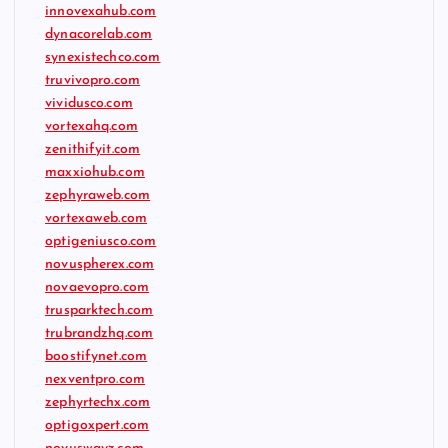
innovexahub.com
dynacorelab.com
synexistechco.com
truvivopro.com
vividusco.com
vortexahq.com
zenithifyit.com
maxxiohub.com
zephyraweb.com
vortexaweb.com
optigeniusco.com
novuspherex.com
novaevopro.com
trusparktech.com
trubrandzhq.com
boostifynet.com
nexventpro.com
zephyrtechx.com
optigoxpert.com