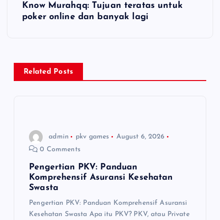
Know Murahqq: Tujuan teratas untuk
t
poker online dan banyak lagi
n
a
Related Posts
v
i
g
admin
pkv games
August 6, 2026
0 Comments
a
Pengertian PKV: Panduan
Komprehensif Asuransi Kesehatan
t
Swasta
i
Pengertian PKV: Panduan Komprehensif Asuransi
Kesehatan Swasta Apa itu PKV? PKV, atau Private