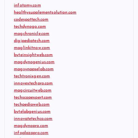
infotomy.com
healthysupplementsolution.com
codespottech.com
techdynogo.com
magchronicle.com
digipediatech.com
maglinkitnow.com
byteinsightweb.com
magdynogenius.com
magsynapselab.com
techtronixgen.com
innovextechpro.com
magcircuitweb.com
techscopexpert.com
techpediaweb.com
bytelabgenius.com
innovatetechco.com
magdynopro.com
infoplazapro.com