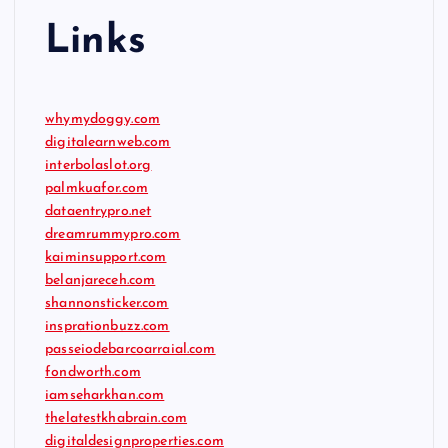
Links
whymydoggy.com
digitalearnweb.com
interbolaslot.org
palmkuafor.com
dataentrypro.net
dreamrummypro.com
kaiminsupport.com
belanjareceh.com
shannonsticker.com
insprationbuzz.com
passeiodebarcoarraial.com
fondworth.com
iamseharkhan.com
thelatestkhabrain.com
digitaldesignproperties.com