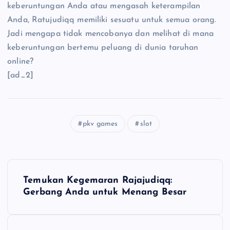
keberuntungan Anda atau mengasah keterampilan
Anda, Ratujudiqq memiliki sesuatu untuk semua orang.
Jadi mengapa tidak mencobanya dan melihat di mana
keberuntungan bertemu peluang di dunia taruhan
online?
[ad_2]
pkv games
slot
P
Temukan Kegemaran Rajajudiqq:
o
Gerbang Anda untuk Menang Besar
s