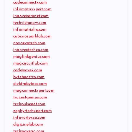
codeconnectx.com
infomatrixxpert.com
innovexaronet.com
techvistanow.com
infomatrixhq.com
cubixiosparklab.com
novaevotech.com
innovextechco.com
maglinkgenius.com
magcircuitlab.com
codewavex.com
byteboostco.com
elektrabyteco.com
magconnectxpert.com
truzestgenius.com
techpulsenet.com
zephyrtechxpert.com
infovortexco.com
digizinelab.com
techwavego.com