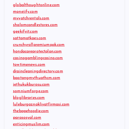
globalthoughtonline.com
moneiify.com
myyatchrentals.com
shalomcandlestores.com
geekifyit.com
sattamatkaes.com
crunchyrollpremiumapk.com
hondacareprotectplan.com
casinogamblingcasino.com
towtimenews.com
draincleaningdirectory.com
baotangmythuathcm.com
jethukukburosu.com
somniumforge.com
bloglibraries.com
luleburgaznakliyatfirmasi.com
thebapehoodie.com
parasosyal.com
enticingmuslim.com