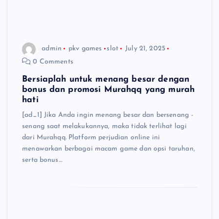
admin
pkv games
slot
July 21, 2025
0 Comments
Bersiaplah untuk menang besar dengan
bonus dan promosi Murahqq yang murah
hati
[ad_1] Jika Anda ingin menang besar dan bersenang -
senang saat melakukannya, maka tidak terlihat lagi
dari Murahqq. Platform perjudian online ini
menawarkan berbagai macam game dan opsi taruhan,
serta bonus…