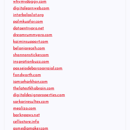
whymydoggy.com
digitalearnweb.com
interbolaslot.org
palmkuafor.com
dataentrypro.net
dreamrummypro.com
kaiminsupport.com
belanjareceh.com
shannonsticker.com
insprationbuzz.com
passeiodebarcoarraial.com
fondworth.com
iamseharkhan.com
thelatestkhabrain.com
digitaldesignproperties.com
sarkariresultex.com
mealizo.com
barknpaws.net
cellostore.info
asmediamaker.com