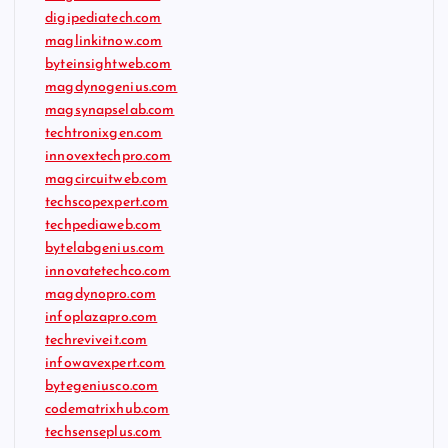
digipediatech.com
maglinkitnow.com
byteinsightweb.com
magdynogenius.com
magsynapselab.com
techtronixgen.com
innovextechpro.com
magcircuitweb.com
techscopexpert.com
techpediaweb.com
bytelabgenius.com
innovatetechco.com
magdynopro.com
infoplazapro.com
techreviveit.com
infowavexpert.com
bytegeniusco.com
codematrixhub.com
techsenseplus.com