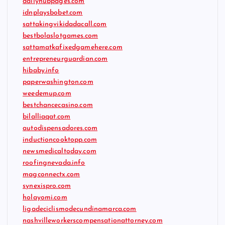
dailyhubpages.com
idnplaysbobet.com
sattakingvikidadacall.com
bestbolaslotgames.com
sattamatkafixedgamehere.com
entrepreneurguardian.com
hibaby.info
paperwashington.com
weedemup.com
bestchancecasino.com
bilalliaqat.com
autodispensadores.com
inductioncooktopp.com
newsmedicaltoday.com
roofingnevada.info
magconnectx.com
synexispro.com
holayomi.com
ligadeciclismodecundinamarca.com
nashvilleworkerscompensationattorney.com