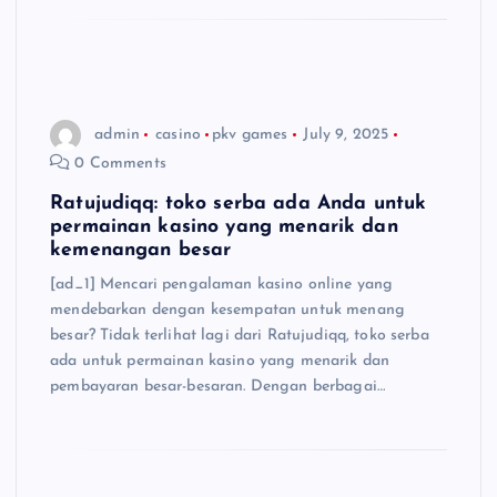
admin
casino
pkv games
July 9, 2025
0 Comments
Ratujudiqq: toko serba ada Anda untuk
permainan kasino yang menarik dan
kemenangan besar
[ad_1] Mencari pengalaman kasino online yang
mendebarkan dengan kesempatan untuk menang
besar? Tidak terlihat lagi dari Ratujudiqq, toko serba
ada untuk permainan kasino yang menarik dan
pembayaran besar-besaran. Dengan berbagai…