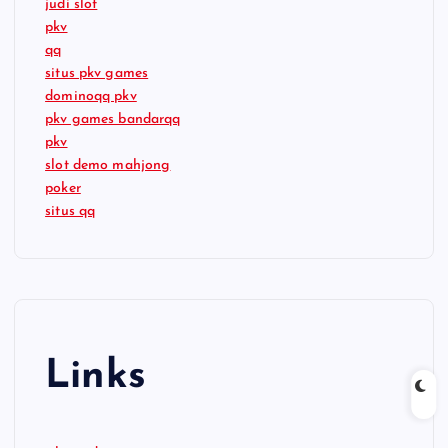
judi slot
pkv
qq
situs pkv games
dominoqq pkv
pkv games bandarqq
pkv
slot demo mahjong
poker
situs qq
Links