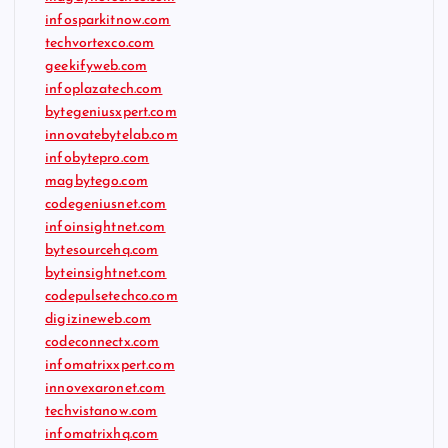
infosparkitnow.com
techvortexco.com
geekifyweb.com
infoplazatech.com
bytegeniusxpert.com
innovatebytelab.com
infobytepro.com
magbytego.com
codegeniusnet.com
infoinsightnet.com
bytesourcehq.com
byteinsightnet.com
codepulsetechco.com
digizineweb.com
codeconnectx.com
infomatrixxpert.com
innovexaronet.com
techvistanow.com
infomatrixhq.com