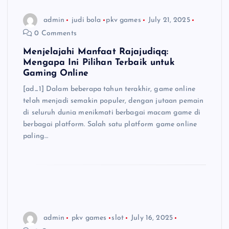
admin
judi bola
pkv games
July 21, 2025
0 Comments
Menjelajahi Manfaat Rajajudiqq:
Mengapa Ini Pilihan Terbaik untuk
Gaming Online
[ad_1] Dalam beberapa tahun terakhir, game online
telah menjadi semakin populer, dengan jutaan pemain
di seluruh dunia menikmati berbagai macam game di
berbagai platform. Salah satu platform game online
paling…
admin
pkv games
slot
July 16, 2025