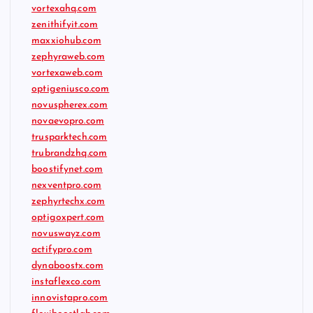
vortexahq.com
zenithifyit.com
maxxiohub.com
zephyraweb.com
vortexaweb.com
optigeniusco.com
novuspherex.com
novaevopro.com
trusparktech.com
trubrandzhq.com
boostifynet.com
nexventpro.com
zephyrtechx.com
optigoxpert.com
novuswayz.com
actifypro.com
dynaboostx.com
instaflexco.com
innovistapro.com