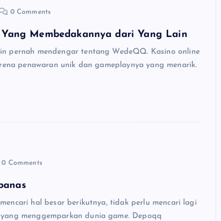
0 Comments
Yang Membedakannya dari Yang Lain
kin pernah mendengar tentang WedeQQ. Kasino online
 karena penawaran unik dan gameplaynya yang menarik.
0 Comments
panas
encari hal besar berikutnya, tidak perlu mencari lagi
as yang menggemparkan dunia game. Depoqq