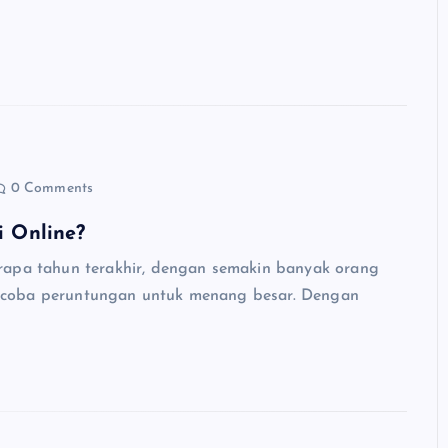
0 Comments
i Online?
erapa tahun terakhir, dengan semakin banyak orang
encoba peruntungan untuk menang besar. Dengan