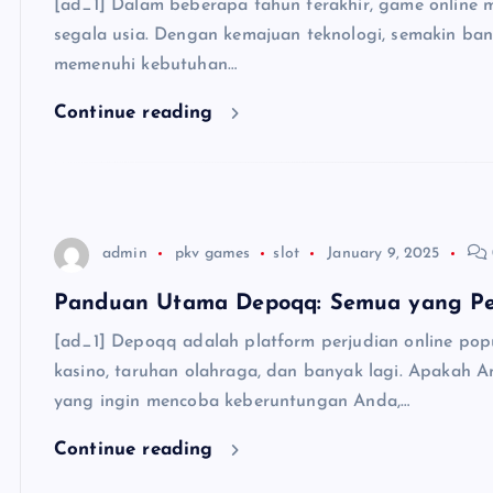
[ad_1] Dalam beberapa tahun terakhir, game online 
segala usia. Dengan kemajuan teknologi, semakin ban
memenuhi kebutuhan…
Continue reading
admin
pkv games
slot
January 9, 2025
Panduan Utama Depoqq: Semua yang Pe
[ad_1] Depoqq adalah platform perjudian online p
kasino, taruhan olahraga, dan banyak lagi. Apakah
yang ingin mencoba keberuntungan Anda,…
Continue reading