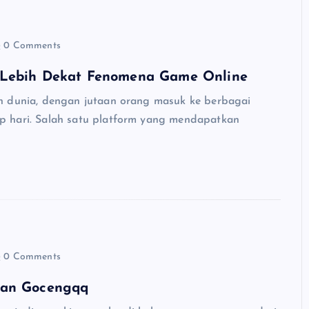
0 Comments
 Lebih Dekat Fenomena Game Online
uh dunia, dengan jutaan orang masuk ke berbagai
p hari. Salah satu platform yang mendapatkan
0 Comments
gan Gocengqq