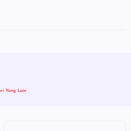
k pengalaman bermain yang sukses.
i Yang Lain