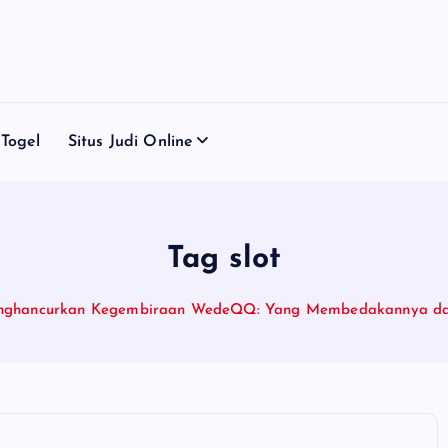
 yang gampang menang. Dapatkan tips dan rekomendasi untu
Togel
Situs Judi Online
Tag slot
ghancurkan Kegembiraan WedeQQ: Yang Membedakannya dar