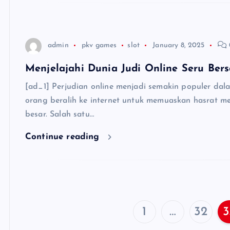
admin
pkv games
slot
January 8, 2025
Menjelajahi Dunia Judi Online Seru Be
[ad_1] Perjudian online menjadi semakin populer da
orang beralih ke internet untuk memuaskan hasrat 
besar. Salah satu…
Continue reading
1
…
32
3