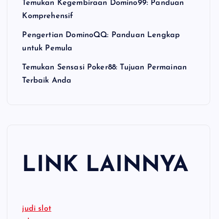
Temukan Kegembiraan Domino99: Panduan
Komprehensif
Pengertian DominoQQ: Panduan Lengkap
untuk Pemula
Temukan Sensasi Poker88: Tujuan Permainan
Terbaik Anda
LINK LAINNYA
judi slot