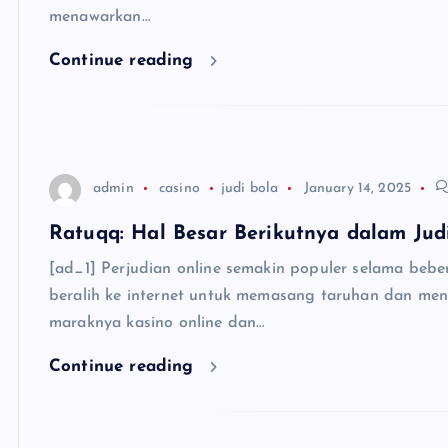
menawarkan…
Continue reading
admin
casino
judi bola
January 14, 2025
Ratuqq: Hal Besar Berikutnya dalam Jud
[ad_1] Perjudian online semakin populer selama beb
beralih ke internet untuk memasang taruhan dan m
maraknya kasino online dan…
Continue reading