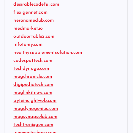
desirablecodeful.com
flexigennet.com
heronameclub.com
medmarket.io
outdoortablez.com
infotomy.com
healthysupplementsolution.com
codespottech.com
techdynogo.com
magchronicle.com
digipediatech.com
maglinkitnow.com
byteinsightweb.com
magdynogenius.com
magsynapselab.com
techtronixgen.com
innovextechpro.com