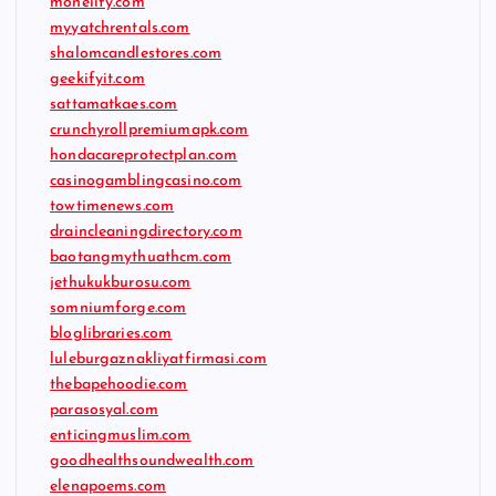
moneiify.com
myyatchrentals.com
shalomcandlestores.com
geekifyit.com
sattamatkaes.com
crunchyrollpremiumapk.com
hondacareprotectplan.com
casinogamblingcasino.com
towtimenews.com
draincleaningdirectory.com
baotangmythuathcm.com
jethukukburosu.com
somniumforge.com
bloglibraries.com
luleburgaznakliyatfirmasi.com
thebapehoodie.com
parasosyal.com
enticingmuslim.com
goodhealthsoundwealth.com
elenapoems.com