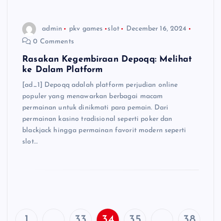
admin
pkv games
slot
December 16, 2024
0 Comments
Rasakan Kegembiraan Depoqq: Melihat
ke Dalam Platform
[ad_1] Depoqq adalah platform perjudian online
populer yang menawarkan berbagai macam
permainan untuk dinikmati para pemain. Dari
permainan kasino tradisional seperti poker dan
blackjack hingga permainan favorit modern seperti
slot…
1
…
33
34
35
…
38