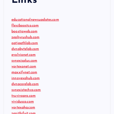
Links
educationalnewsupdates.com
flexiboostco.com
boostioweb.com
zephyrushub.com
optipathlab.com
dynabytelab.com
evolvionet.com
synexisplus.com
vortexonet.com
maxxifynet.com
innovexahub.com
dynacorelab.com
synexistechco.com
truvivopro.com
vividusco.com
vortexahq.com
zenithifyit.com