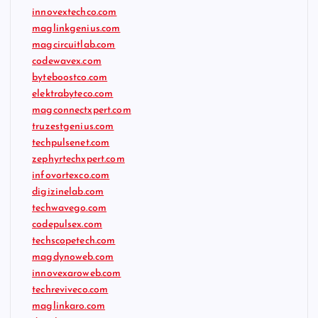
innovextechco.com
maglinkgenius.com
magcircuitlab.com
codewavex.com
byteboostco.com
elektrabyteco.com
magconnectxpert.com
truzestgenius.com
techpulsenet.com
zephyrtechxpert.com
infovortexco.com
digizinelab.com
techwavego.com
codepulsex.com
techscopetech.com
magdynoweb.com
innovexaroweb.com
techreviveco.com
maglinkaro.com