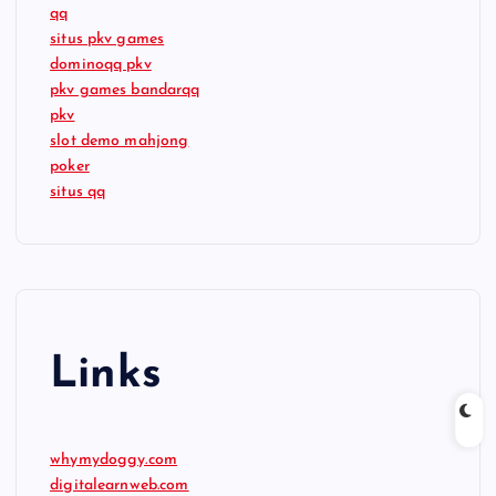
qq
situs pkv games
dominoqq pkv
pkv games bandarqq
pkv
slot demo mahjong
poker
situs qq
Links
whymydoggy.com
digitalearnweb.com