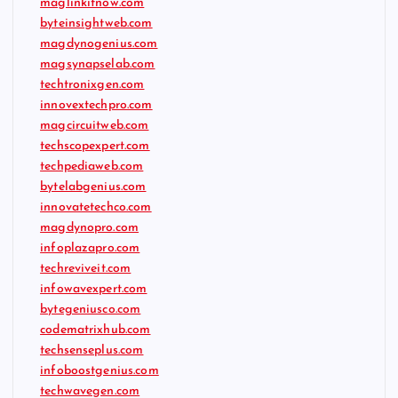
maglinkitnow.com
byteinsightweb.com
magdynogenius.com
magsynapselab.com
techtronixgen.com
innovextechpro.com
magcircuitweb.com
techscopexpert.com
techpediaweb.com
bytelabgenius.com
innovatetechco.com
magdynopro.com
infoplazapro.com
techreviveit.com
infowavexpert.com
bytegeniusco.com
codematrixhub.com
techsenseplus.com
infoboostgenius.com
techwavegen.com