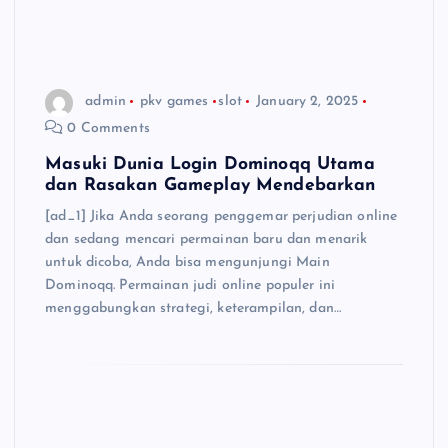
admin
pkv games
slot
January 2, 2025
0 Comments
Masuki Dunia Login Dominoqq Utama
dan Rasakan Gameplay Mendebarkan
[ad_1] Jika Anda seorang penggemar perjudian online
dan sedang mencari permainan baru dan menarik
untuk dicoba, Anda bisa mengunjungi Main
Dominoqq. Permainan judi online populer ini
menggabungkan strategi, keterampilan, dan…